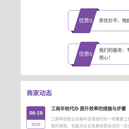
优势3
质优价平、物
我们的服务：
优势5
用心！
商家动态
工商年检代办 提升效率的措施与步骤
06-19
工商年检是企业每年必须进行的一项重要工
2025
营的体现，也是对企业自身经营状况的一次全