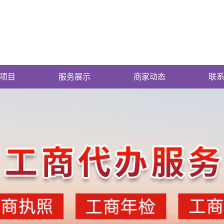
项目
服务展示
商家动态
联