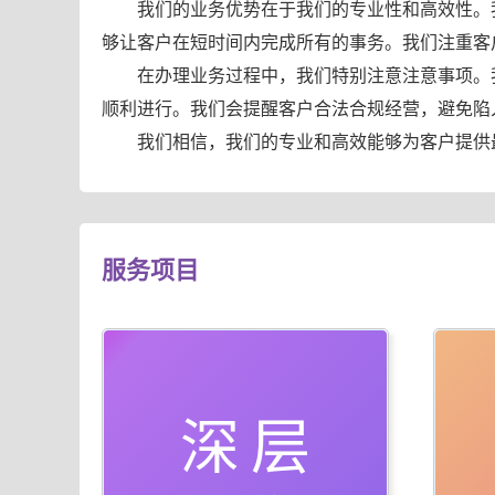
我们的业务优势在于我们的专业性和高效性。
够让客户在短时间内完成所有的事务。我们注重客
在办理业务过程中，我们特别注意注意事项。
顺利进行。我们会提醒客户合法合规经营，避免陷
我们相信，我们的专业和高效能够为客户提供
服务项目
深层