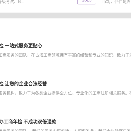
2025
考试、B...
市场，但伴随着
检 一站式服务更贴心
工商服务的团队，在古塔工商领域拥有丰富的经验和专业的知识，致力于为
检 让您的企业合法经营
服务机构，致力于为各类企业提供全方位、专业化的工商注册相关服务。在
办工商年检 不成功双倍退款