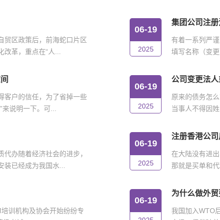
集团公司注册
06-19
自贸区政策后，前海蛇口片区
有着一系列严谨
2025
革，重点在“人...
填写名称（变更
空间
公司变更法人
06-19
得客户的信任，为了省掉一些
原来的债务怎么
2025
来说明一下。可...
当事人不得因姓
注册香港公司
06-19
质代办随着经济社会的进步，
在大陆没有进出
2025
装已经成为我国水...
那就是买单和代
为什么做外贸
06-19
IM培训机构及协会开始纷纷专
我国加入WTO