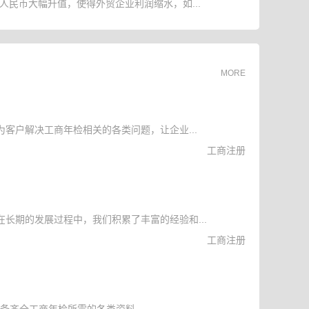
人民币大幅升值，使得外贸企业利润缩水，如...
MORE
客户解决工商年检相关的各类问题，让企业...
工商注册
长期的发展过程中，我们积累了丰富的经验和...
工商注册