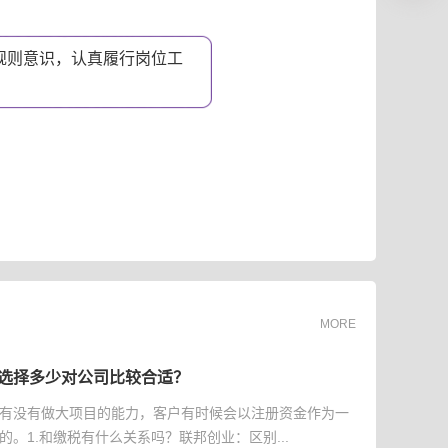
规则意识，认真履行岗位工
。
MORE
选择多少对公司比较合适？
有没有做大项目的能力，客户有时候会以注册资金作为一
的。1.和缴税有什么关系吗？联邦创业：区别...