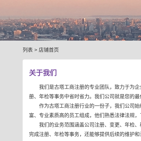
列表
>
店铺首页
关于我们
我们是古塔工商注册的专业团队，致力于为企
册、年检等事务中省时省力。我们公司就是您的最
作为古塔工商注册行业的一份子，我们公司始
富、专业素质高的员工组成，他们熟悉法律法规，
我们的业务范围涵盖公司注册、变更、年检、
完成注册、年检等事务，还能够提供后续的维护和