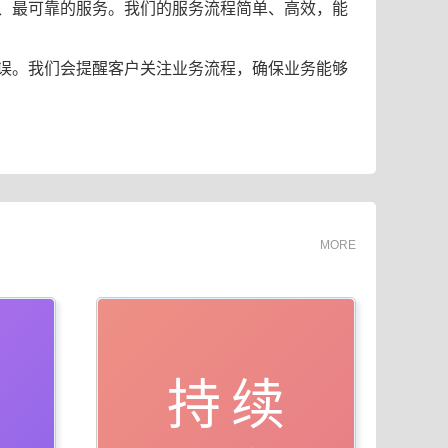
、最可靠的服务。我们的服务流程简单、高效，能
误。我们会提醒客户关注业务流程，确保业务能够
MORE
持续