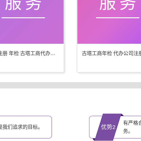
服务
服务
公司注册 年检 古塔工商代办更专业
有严格
优势2
是我们追求的目标。
务。