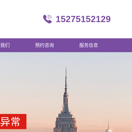
15275152129
系我们
预约咨询
服务信息