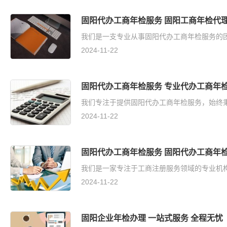
固阳代办工商年检服务 固阳工商年检代理
我们是一支专业从事固阳代办工商年检服务的团
2024-11-22
固阳代办工商年检服务 专业代办工商年检
我们专注于提供固阳代办工商年检服务，始终秉
2024-11-22
固阳代办工商年检服务 固阳代办工商年检
我们是一家专注于工商注册服务领域的专业机构
2024-11-22
固阳企业年检办理 一站式服务 全程无忧