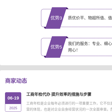
优势3
质优价平、物超所值、值
我们的服务：专业、细心
优势5
用心！
商家动态
工商年检代办 提升效率的措施与步骤
06-19
工商年检是企业每年必须进行的一项重要工作，它不仅
2025
营的体现，也是对企业自身经营状况的一次全面审查。然而