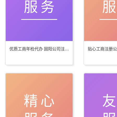
服务
优质工商年检代办 固阳公司注册服务棒
精心