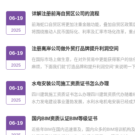
详解注册前海自贸区公司的流程
06-19
前海蛇口自贸区将更加注重金融功能，叠加自贸区政策
2025
将围绕推动人民币国际化、利率及汇率市场化改革，重点在
注册离岸公司做外贸打品牌提升利润空间
06-19
在国际市场上做生意，在对外贸易中更能获得客户的信
2025
麻烦，下面我们就“打造品牌和提升利润空间”来说明一下。
水电安装公司施工资质证书怎么办理
06-19
四川建筑施工资质证书怎么办理四川建筑资质代办随着
2025
水力发电建设事业蓬勃发展，水利水电机电安装已经成为我
国内BIM资质认证BIM等级证书
06-19
近些年BIM在国内迅速普及，国内众多的BIM培训机构