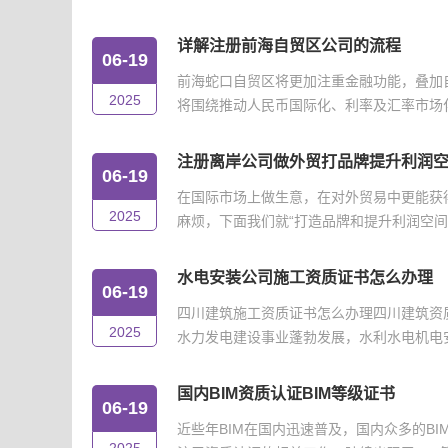
详解注册前海自贸区公司的流程
06-19
前海蛇口自贸区将更加注重金融功能，叠加
2025
将围绕推动人民币国际化、利率及汇率市场化改
注册离岸公司做外贸打品牌提升利润
06-19
在国际市场上做生意，在对外贸易中更能获
2025
麻烦，下面我们就“打造品牌和提升利润空间”
水电安装公司施工资质证书怎么办理
06-19
四川建筑施工资质证书怎么办理四川建筑资
2025
水力发电建设事业蓬勃发展，水利水电机电安
国内BIM资质认证BIM等级证书
06-19
近些年BIM在国内迅速普及，国内众多的B