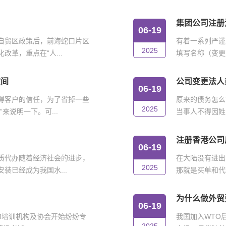
集团公司注册
06-19
自贸区政策后，前海蛇口片区
有着一系列严谨
2025
革，重点在“人...
填写名称（变更
空间
公司变更法人
06-19
得客户的信任，为了省掉一些
原来的债务怎么
2025
来说明一下。可...
当事人不得因姓
注册香港公司
06-19
质代办随着经济社会的进步，
在大陆没有进出
2025
装已经成为我国水...
那就是买单和代
为什么做外贸
06-19
IM培训机构及协会开始纷纷专
我国加入WTO