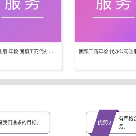
服务
服务
公司注册 年检 固镇工商代办更专业
有严格
优势2
是我们追求的目标。
务。