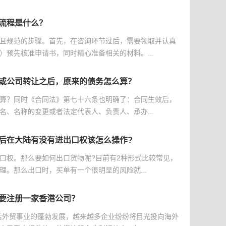
流程是什么？
且规范的步骤。首先，在咨询环节过后，需要领取并认真
）预先核准申请书，同时精心准备相关的材料。...
或公司转让之后，原来的债务怎么算？
算？同时《合同法》第七十六条也明确了：合同生效后，
名、名称的变更或者法定代表人、负责人、承办...
后在大陆有没有进出口权该怎么操作?
口权。那么要如何出口货物呢?目前有2种形式比较常见，
理。那么出口时，买单有一个很明显的风险就...
要注册一家香港公司？
后外贸事业的蓬勃发展，越来越多企业纷纷将目光投向海外