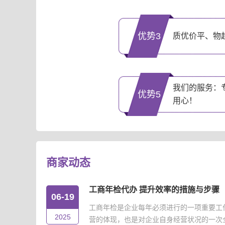
优势3
质优价平、物
我们的服务：
优势5
用心！
商家动态
工商年检代办 提升效率的措施与步骤
06-19
工商年检是企业每年必须进行的一项重要工
2025
营的体现，也是对企业自身经营状况的一次全