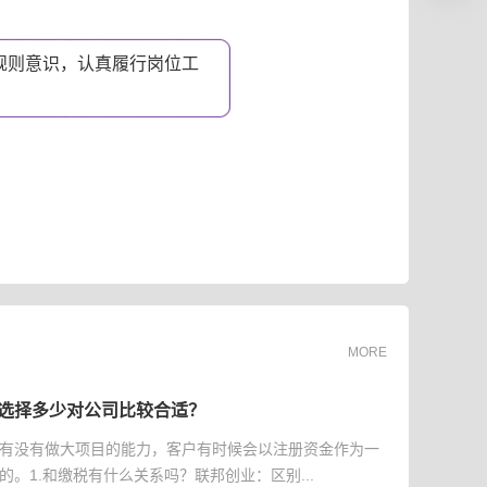
规则意识，认真履行岗位工
。
MORE
选择多少对公司比较合适？
有没有做大项目的能力，客户有时候会以注册资金作为一
的。1.和缴税有什么关系吗？联邦创业：区别...