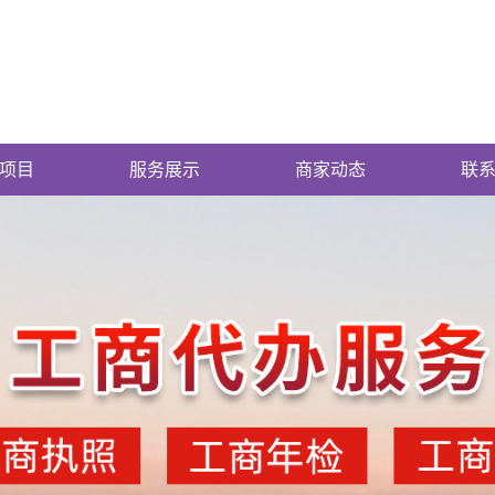
项目
服务展示
商家动态
联