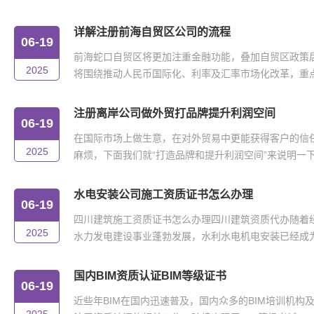
详解注册前海自贸区公司的流程
06-19
前海蛇口自贸区将更加注重金融功能，叠加自贸区政策
2025
将围绕推动人民币国际化、利率及汇率市场化改革，重点在
注册离岸公司做外贸打品牌提升利润空间
06-19
在国际市场上做生意，在对外贸易中更能获得客户的信
2025
麻烦，下面我们就“打造品牌和提升利润空间”来说明一下。
水电安装公司施工资质证书怎么办理
06-19
四川建筑施工资质证书怎么办理四川建筑资质代办随着
2025
水力发电建设事业蓬勃发展，水利水电机电安装已经成为我
国内BIM资质认证BIM等级证书
06-19
近些年BIM在国内迅速普及，国内众多的BIM培训机构