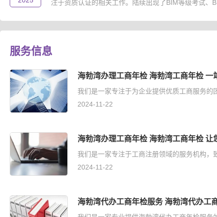
2025
注于资质认证的相关工作。陆续出现了BIM等级考试、B..
服务信息
海勃湾办理工商年检 海勃湾工商年检 一
我们是一家专注于为企业提供优质工商服务的团
2024-11-22
海勃湾办理工商年检 海勃湾工商年检 让
我们是一家专注于工商注册领域的服务机构，致
2024-11-22
海勃湾代办工商年检服务 海勃湾代办工