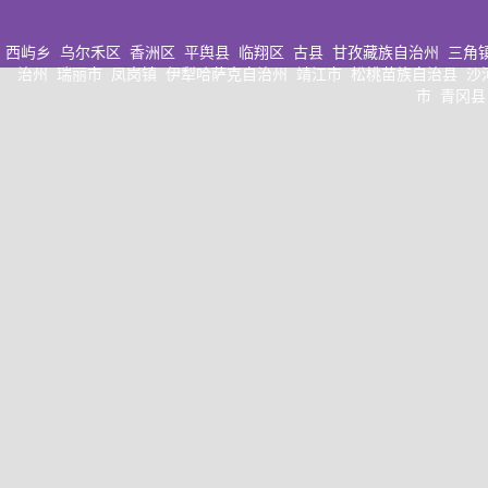
西屿乡
乌尔禾区
香洲区
平舆县
临翔区
古县
甘孜藏族自治州
三角
治州
瑞丽市
凤岗镇
伊犁哈萨克自治州
靖江市
松桃苗族自治县
沙
市
青冈县