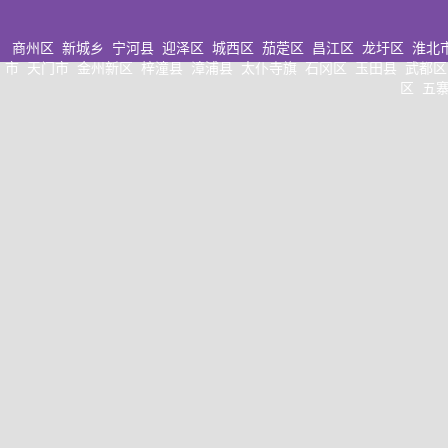
商州区
新城乡
宁河县
迎泽区
城西区
茄萣区
昌江区
龙圩区
淮北
市
天门市
金州新区
梓潼县
漳浦县
太仆寺旗
石冈区
玉田县
武都区
区
五