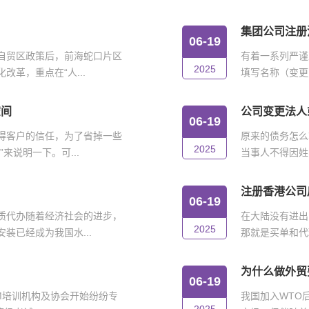
集团公司注册
06-19
自贸区政策后，前海蛇口片区
有着一系列严谨
2025
革，重点在“人...
填写名称（变更
空间
公司变更法人
06-19
得客户的信任，为了省掉一些
原来的债务怎么
2025
来说明一下。可...
当事人不得因姓
注册香港公司
06-19
质代办随着经济社会的进步，
在大陆没有进出
2025
装已经成为我国水...
那就是买单和代
为什么做外贸
06-19
IM培训机构及协会开始纷纷专
我国加入WTO