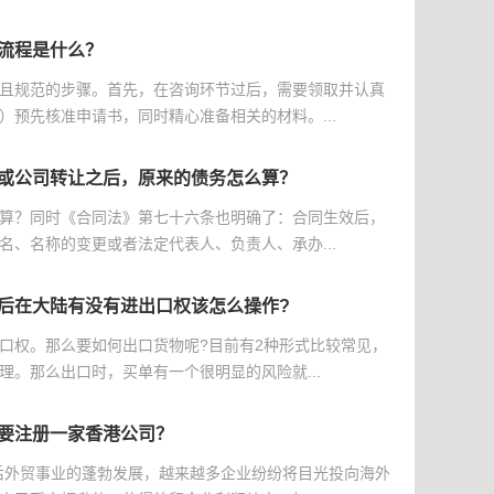
流程是什么？
且规范的步骤。首先，在咨询环节过后，需要领取并认真
）预先核准申请书，同时精心准备相关的材料。...
或公司转让之后，原来的债务怎么算？
算？同时《合同法》第七十六条也明确了：合同生效后，
名、名称的变更或者法定代表人、负责人、承办...
后在大陆有没有进出口权该怎么操作?
口权。那么要如何出口货物呢?目前有2种形式比较常见，
理。那么出口时，买单有一个很明显的风险就...
要注册一家香港公司？
后外贸事业的蓬勃发展，越来越多企业纷纷将目光投向海外