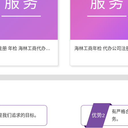
服务
服务
公司注册 年检 海林工商代办更专业
有严格
优势2
是我们追求的目标。
务。