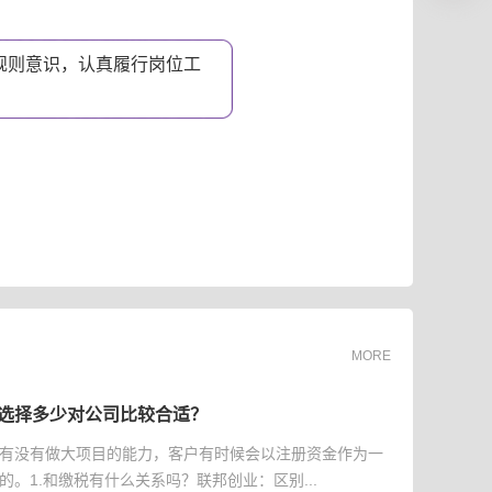
规则意识，认真履行岗位工
。
MORE
选择多少对公司比较合适？
有没有做大项目的能力，客户有时候会以注册资金作为一
的。1.和缴税有什么关系吗？联邦创业：区别...