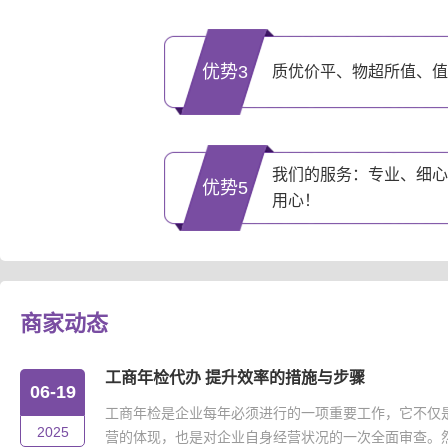
优势3
质优价平、物超所值、值
我们的服务：专业、细心
优势5
用心！
商家动态
工商年检代办 提升效率的措施与步骤
06-19
工商年检是企业每年必须进行的一项重要工作，它不仅
2025
营的体现，也是对企业自身经营状况的一次全面审查。然而