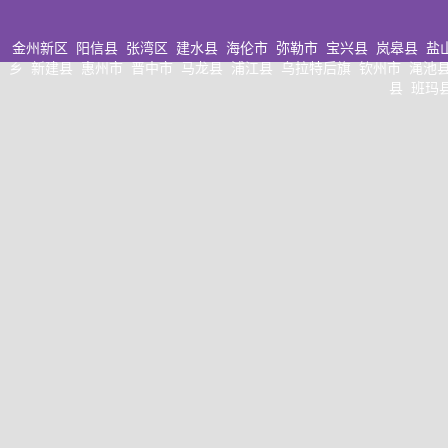
金州新区
阳信县
张湾区
建水县
海伦市
弥勒市
宝兴县
岚皋县
盐
乡
新建县
惠州市
晋中市
马龙县
浦江县
乌拉特后旗
钦州市
渑池
县
班玛