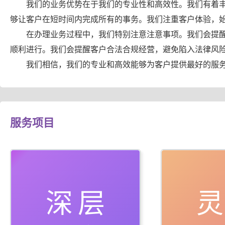
我们的业务优势在于我们的专业性和高效性。我们有着
够让客户在短时间内完成所有的事务。我们注重客户体验，
在办理业务过程中，我们特别注意注意事项。我们会提
顺利进行。我们会提醒客户合法合规经营，避免陷入法律风
我们相信，我们的专业和高效能够为客户提供最好的服
服务项目
深层