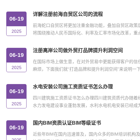
详解注册前海自贸区公司的流程
06-19
前海蛇口自贸区将更加注重金融功能，叠加自贸区政策
2025
将围绕推动人民币国际化、利率及汇率市场化改革，重点在
注册离岸公司做外贸打品牌提升利润空间
06-19
在国际市场上做生意，在对外贸易中更能获得客户的信
2025
麻烦，下面我们就“打造品牌和提升利润空间”来说明一下。
水电安装公司施工资质证书怎么办理
06-19
四川建筑施工资质证书怎么办理四川建筑资质代办随着
2025
水力发电建设事业蓬勃发展，水利水电机电安装已经成为我
国内BIM资质认证BIM等级证书
06-19
近些年BIM在国内迅速普及，国内众多的BIM培训机构