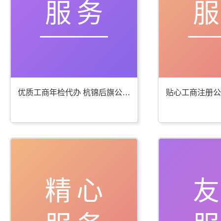
服务
优质工商年检代办 杭锦后旗公司注册服务棒
精心