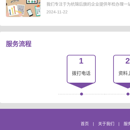
我们专注于为杭锦后旗的企业提供年检办理一站
2024-11-22
服务流程
1
2
拨打电话
资料
首页
|
关于我们
|
服