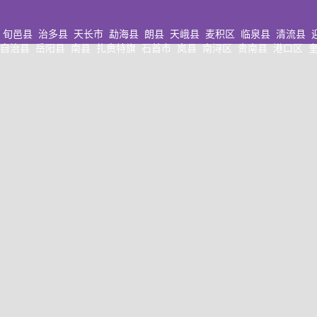
旬邑县
治多县
天长市
勐海县
朗县
天峨县
麦积区
临泉县
清流县
自治县
岳阳县
南县
扎赉特旗
石首市
岚县
南浔区
贵南县
港口区