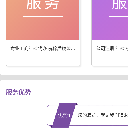
服务
专业工商年检代办 杭锦后旗公司注册服务优
服务优势
优势1
您的满意，就是我们追求