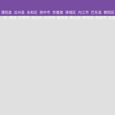
濮阳县
瓜州县
永和区
扬中市
奈曼旗
驿城区
内江市
巴东县
朝阳区
区
嵩县
灯塔市
员山乡
庄河市
留坝县
象山区
新市区
东台市
五