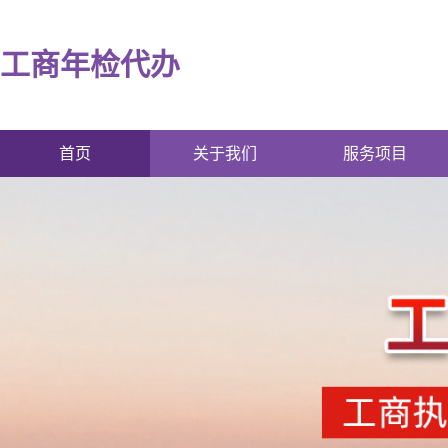
工商年检代办
首页
关于我们
服务项目