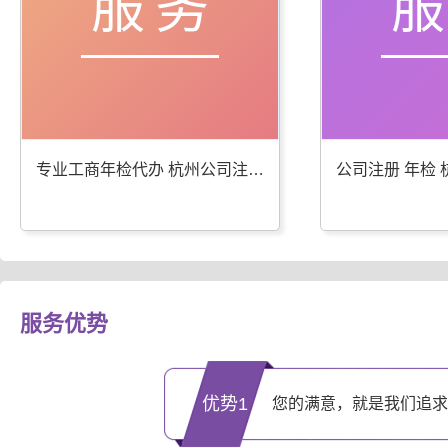
服务
专业工商年检代办 杭州公司注册服务优
服务优势
优势1
您的满意，就是我们追求