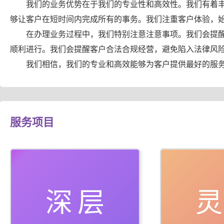
我们的业务优势在于我们的专业性和高效性。我们有着
够让客户在短时间内完成所有的事务。我们注重客户体验，
在办理业务过程中，我们特别注意注意事项。我们会提
顺利进行。我们会提醒客户合法合规经营，避免陷入法律风
我们相信，我们的专业和高效能够为客户提供最好的服
服务项目
深层