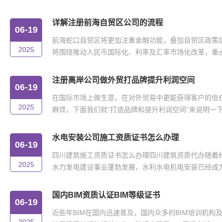
详解注册前海自贸区公司的流程
06-19
前海蛇口自贸区将更加注重金融功能，叠加自贸区政策
2025
将围绕推动人民币国际化、利率及汇率市场化改革，重点在
注册离岸公司做外贸打品牌提升利润空间
06-19
在国际市场上做生意，在对外贸易中更能获得客户的信
2025
麻烦，下面我们就“打造品牌和提升利润空间”来说明一下。
水电安装公司施工资质证书怎么办理
06-19
四川建筑施工资质证书怎么办理四川建筑资质代办随着
2025
水力发电建设事业蓬勃发展，水利水电机电安装已经成为我
国内BIM资质认证BIM等级证书
06-19
近些年BIM在国内迅速普及，国内众多的BIM培训机构