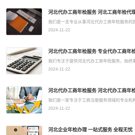
河北代办工商年检服务 河北工商年检代理
我们是一支专业从事河北代办工商年检服务的团
2024-11-22
河北代办工商年检服务 专业代办工商年检
我们专注于提供河北代办工商年检服务，始终秉
2024-11-22
河北代办工商年检服务 河北代办工商年检
我们是一家专注于工商注册服务领域的专业机构
2024-11-22
河北企业年检办理 一站式服务 全程无忧