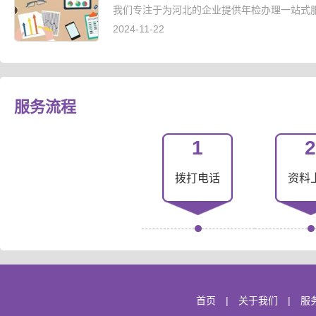
我们专注于为河北的企业提供年检办理一站式服
2024-11-22
服务流程
1
2
拨打电话
资料
首页
|
关于我们
|
服