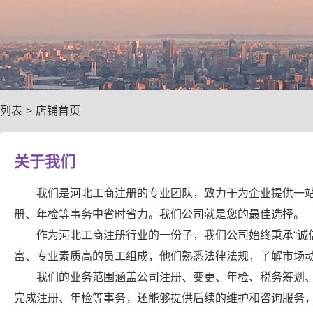
列表
>
店铺首页
关于我们
我们是河北工商注册的专业团队，致力于为企业提供一
册、年检等事务中省时省力。我们公司就是您的最佳选择。
作为河北工商注册行业的一份子，我们公司始终秉承“诚
富、专业素质高的员工组成，他们熟悉法律法规，了解市场
我们的业务范围涵盖公司注册、变更、年检、税务筹划
完成注册、年检等事务，还能够提供后续的维护和咨询服务