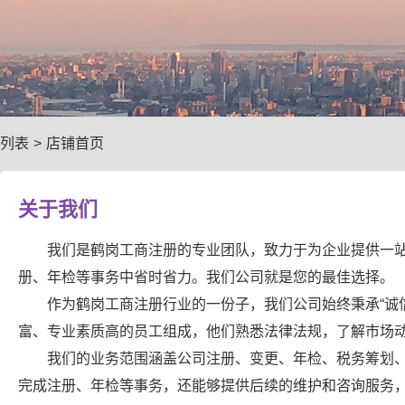
列表
>
店铺首页
关于我们
我们是鹤岗工商注册的专业团队，致力于为企业提供一
册、年检等事务中省时省力。我们公司就是您的最佳选择。
作为鹤岗工商注册行业的一份子，我们公司始终秉承“诚
富、专业素质高的员工组成，他们熟悉法律法规，了解市场
我们的业务范围涵盖公司注册、变更、年检、税务筹划
完成注册、年检等事务，还能够提供后续的维护和咨询服务