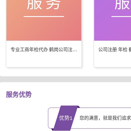
服务
专业工商年检代办 鹤岗公司注册服务优
服务优势
优势1
您的满意，就是我们追求