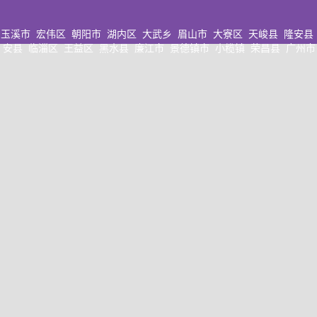
玉溪市
宏伟区
朝阳市
湖内区
大武乡
眉山市
大寮区
天峻县
隆安县
安县
临淄区
王益区
黑水县
廉江市
景德镇市
小榄镇
荣昌县
广州市