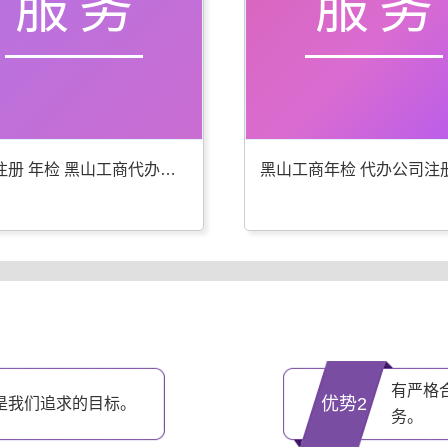
服务
服务
公司注册 年检 黑山工商代办更专业
有严格
优势2
是我们追求的目标。
务。