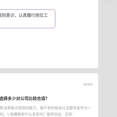
规则意识，认真履行岗位工
。
MORE
选择多少对公司比较合适？
有没有做大项目的能力，客户有时候会以注册资金作为一
的。1.和缴税有什么关系吗？联邦创业：区别...