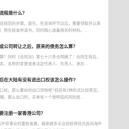
流程是什么？
且规范的步骤。首先，在咨询环节过后，需要领取并认真
）预先核准申请书，同时精心准备相关的材料。...
或公司转让之后，原来的债务怎么算？
算？同时《合同法》第七十六条也明确了：合同生效后，
名、名称的变更或者法定代表人、负责人、承办...
后在大陆有没有进出口权该怎么操作?
口权。那么要如何出口货物呢?目前有2种形式比较常见，
理。那么出口时，买单有一个很明显的风险就...
要注册一家香港公司？
后外贸事业的蓬勃发展，越来越多企业纷纷将目光投向海外