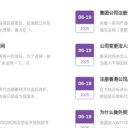
集团公司注册
06-19
自贸区政策后，前海蛇口片区
有着一系列严谨
2025
革，重点在“人...
填写名称（变更
空间
公司变更法人
06-19
得客户的信任，为了省掉一些
原来的债务怎么
2025
来说明一下。可...
当事人不得因姓
注册香港公司
06-19
质代办随着经济社会的进步，
在大陆没有进出
2025
装已经成为我国水...
那就是买单和代
为什么做外贸
06-19
IM培训机构及协会开始纷纷专
我国加入WTO