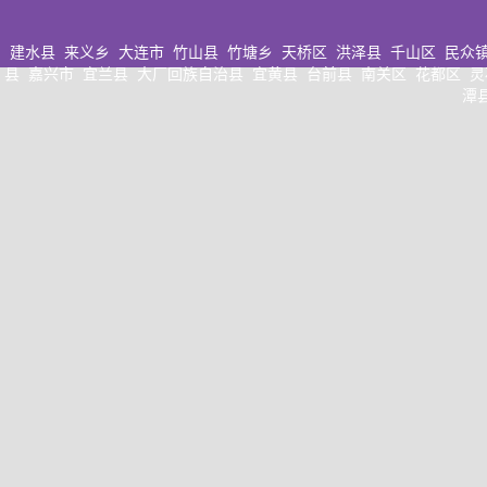
建水县
来义乡
大连市
竹山县
竹塘乡
天桥区
洪泽县
千山区
民众
县
嘉兴市
宜兰县
大厂回族自治县
宜黄县
台前县
南关区
花都区
灵
潭