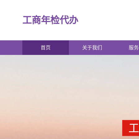
工商年检代办
首页
关于我们
服务