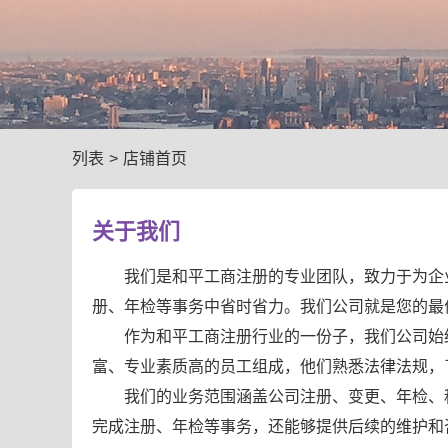
列表
>
店铺首页
关于我们
我们是和平工商注册的专业团队，致力于为企
册、年检等事务中省时省力。我们公司就是您的最
作为和平工商注册行业的一份子，我们公司始
富、专业素质高的员工组成，他们熟悉法律法规，
我们的业务范围涵盖公司注册、变更、年检、
完成注册、年检等事务，还能够提供后续的维护和