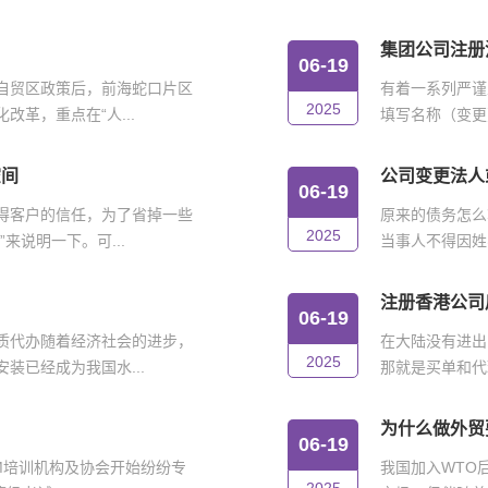
集团公司注册
06-19
自贸区政策后，前海蛇口片区
有着一系列严谨
2025
革，重点在“人...
填写名称（变更
空间
公司变更法人
06-19
得客户的信任，为了省掉一些
原来的债务怎么
2025
来说明一下。可...
当事人不得因姓
注册香港公司
06-19
质代办随着经济社会的进步，
在大陆没有进出
2025
装已经成为我国水...
那就是买单和代
为什么做外贸
06-19
IM培训机构及协会开始纷纷专
我国加入WTO