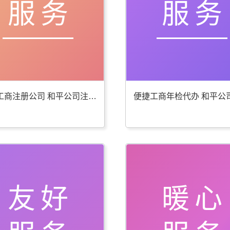
服务
服务
贴心工商注册公司 和平公司注册服务好
友好
暖心