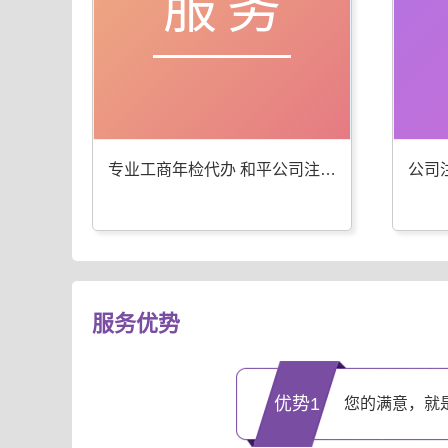
服务
专业工商年检代办 和平公司注册服务优
服务优势
优势1
您的满意，就