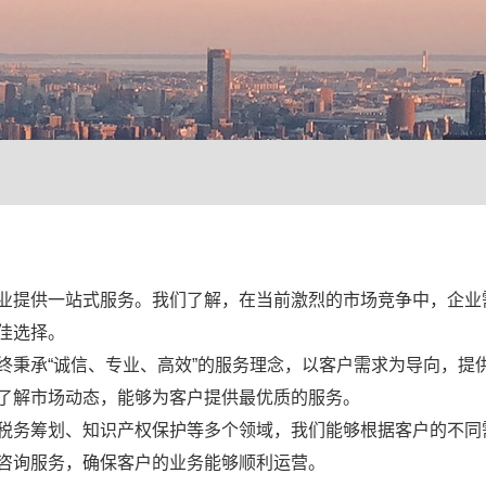
业提供一站式服务。我们了解，在当前激烈的市场竞争中，企业
佳选择。
终秉承“诚信、专业、高效”的服务理念，以客户需求为导向，提
了解市场动态，能够为客户提供最优质的服务。
税务筹划、知识产权保护等多个领域，我们能够根据客户的不同
咨询服务，确保客户的业务能够顺利运营。