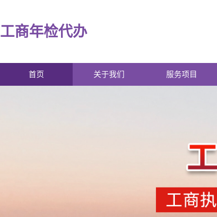
工商年检代办
首页
关于我们
服务项目