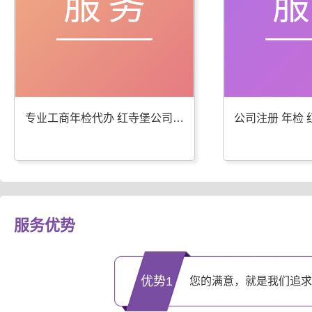
服务
专业工商年检代办 红寺堡公司注册服务优
服务优势
优势1
您的满意，就是我们追求