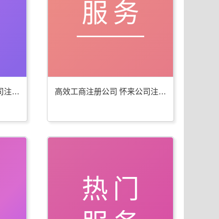
服务
便捷工商年检代办 怀来公司注册服务佳
高效工商注册公司 怀来公司注册服务全
热门