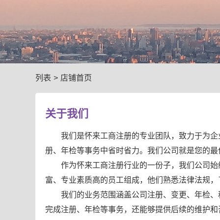
列表
>
店铺首页
关于我们
我们是怀来工商注册的专业团队，致力于为企
册、年检等事务中省时省力。我们公司就是您的最
作为怀来工商注册行业的一份子，我们公司始
富、专业素质高的员工组成，他们熟悉法律法规，
我们的业务范围涵盖公司注册、变更、年检、
完成注册、年检等事务，还能够提供后续的维护和