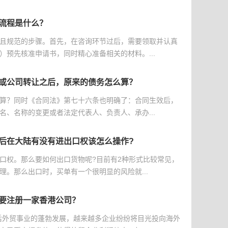
流程是什么？
且规范的步骤。首先，在咨询环节过后，需要领取并认真
）预先核准申请书，同时精心准备相关的材料。...
或公司转让之后，原来的债务怎么算？
算？同时《合同法》第七十六条也明确了：合同生效后，
名、名称的变更或者法定代表人、负责人、承办...
后在大陆有没有进出口权该怎么操作?
口权。那么要如何出口货物呢?目前有2种形式比较常见，
理。那么出口时，买单有一个很明显的风险就...
要注册一家香港公司？
后外贸事业的蓬勃发展，越来越多企业纷纷将目光投向海外