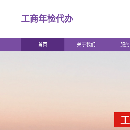
工商年检代办
首页
关于我们
服务