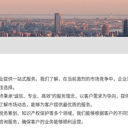
业提供一站式服务。我们了解，在当前激烈的市场竞争中，企业
佳选择。
终秉承“诚信、专业、高效”的服务理念，以客户需求为导向，提
了解市场动态，能够为客户提供最优质的服务。
税务筹划、知识产权保护等多个领域，我们能够根据客户的不同
咨询服务，确保客户的业务能够顺利运营。