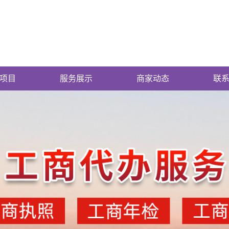
项目
服务展示
商家动态
联