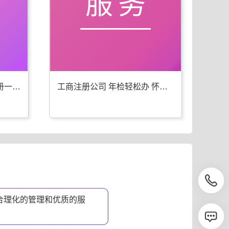
服务
怀来工商年检 代办公司注册一步到位
工商注册公司 年检轻松办 怀来优选
合理化的管理和优质的服