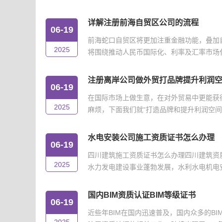
详解注册前海自贸区公司的流程
06-19
前海蛇口自贸区将更加注重金融功能，叠加
2025
将围绕推动人民币国际化、利率及汇率市场化改
注册离岸公司做外贸打品牌提升利润
06-19
在国际市场上做生意，在对外贸易中更能获
2025
麻烦，下面我们就“打造品牌和提升利润空间”
水电安装公司施工资质证书怎么办理
06-19
四川建筑施工资质证书怎么办理四川建筑资
2025
水力发电建设事业蓬勃发展，水利水电机电安
国内BIM资质认证BIM等级证书
06-19
近些年BIM在国内迅速普及，国内众多的B