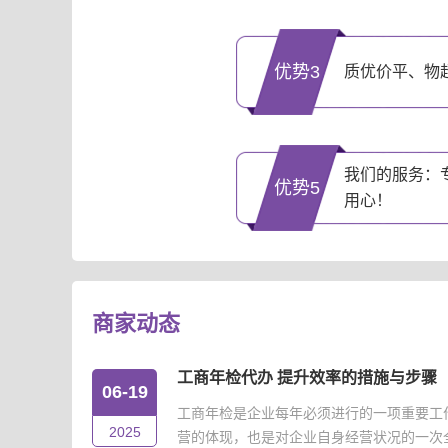
优势3
质优价平、物
我们的服务：
优势5
用心！
商家动态
工商年检代办 提升效率的措施与步骤
06-19
工商年检是企业每年必须进行的一项重要工
2025
营的体现，也是对企业自身经营状况的一次全