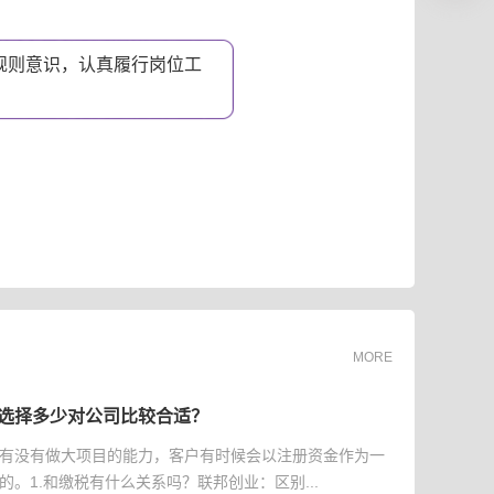
规则意识，认真履行岗位工
。
MORE
选择多少对公司比较合适？
有没有做大项目的能力，客户有时候会以注册资金作为一
的。1.和缴税有什么关系吗？联邦创业：区别...