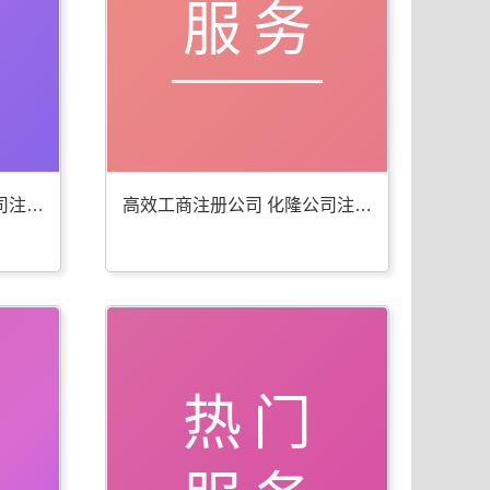
服务
便捷工商年检代办 化隆公司注册服务佳
高效工商注册公司 化隆公司注册服务全
热门