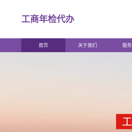
工商年检代办
首页
关于我们
服务