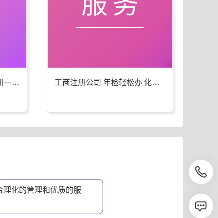
服务
化隆工商年检 代办公司注册一步到位
工商注册公司 年检轻松办 化隆优选
合理化的管理和优质的服