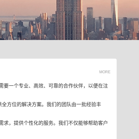
MORE
需要一个专业、高效、可靠的合作伙伴，以便在注
供全方位的解决方案。我们的团队由一批经验丰
需求，提供个性化的服务。我们不仅能够帮助客户