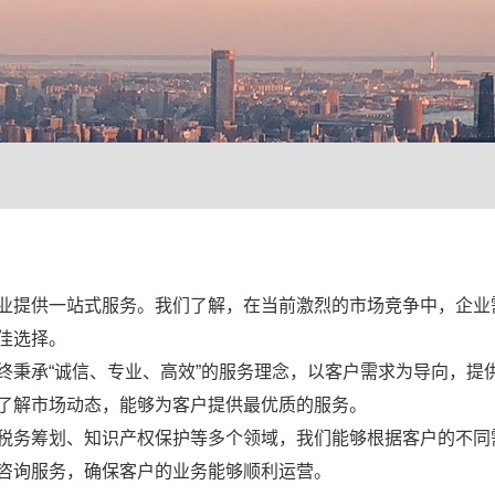
业提供一站式服务。我们了解，在当前激烈的市场竞争中，企业
佳选择。
终秉承“诚信、专业、高效”的服务理念，以客户需求为导向，提
了解市场动态，能够为客户提供最优质的服务。
税务筹划、知识产权保护等多个领域，我们能够根据客户的不同
咨询服务，确保客户的业务能够顺利运营。