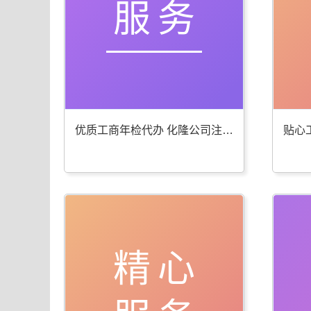
服务
优质工商年检代办 化隆公司注册服务棒
精心