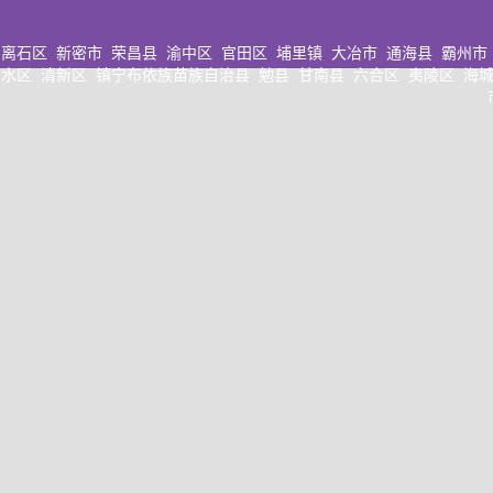
离石区
新密市
荣昌县
渝中区
官田区
埔里镇
大冶市
通海县
霸州市
水区
清新区
镇宁布依族苗族自治县
勉县
甘南县
六合区
夷陵区
海