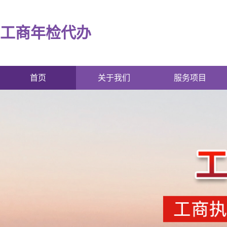
工商年检代办
首页
关于我们
服务项目