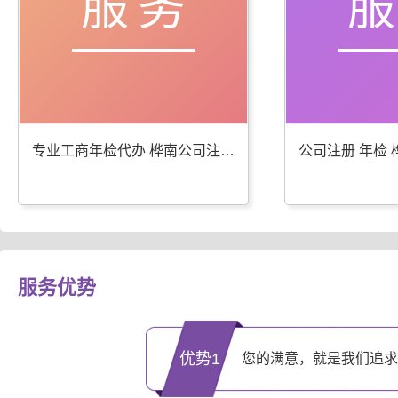
服务
专业工商年检代办 桦南公司注册服务优
服务优势
优势1
您的满意，就是我们追求