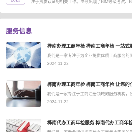
2025
注于资质认证的相关工作。陆续出现了BIM等级考试、B..
服务信息
桦南办理工商年检 桦南工商年检 一站式
我们是一家专注于为企业提供优质工商服务的团
2024-11-22
桦南办理工商年检 桦南工商年检 让您的
我们是一家专注于工商注册领域的服务机构，致
2024-11-22
桦南代办工商年检服务 桦南代办工商年检