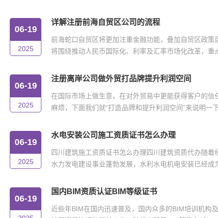
详解注册前海自贸区公司的流程
06-19
前海蛇口自贸区将更加注重金融功能，叠加自贸区政策
2025
将围绕推动人民币国际化、利率及汇率市场化改革，重点在
注册离岸公司做外贸打品牌提升利润空间
06-19
在国际市场上做生意，在对外贸易中更能获得客户的信
2025
麻烦，下面我们就“打造品牌和提升利润空间”来说明一下。
水电安装公司施工资质证书怎么办理
06-19
四川建筑施工资质证书怎么办理四川建筑资质代办随着
2025
水力发电建设事业蓬勃发展，水利水电机电安装已经成为我
国内BIM资质认证BIM等级证书
06-19
近些年BIM在国内迅速普及，国内众多的BIM培训机构