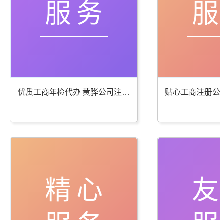
服务
优质工商年检代办 黄骅公司注册服务棒
精心