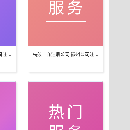
服务
便捷工商年检代办 徽州公司注册服务佳
高效工商注册公司 徽州公司注册服务全
热门