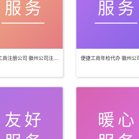
服务
服务
贴心工商注册公司 徽州公司注册服务好
友好
暖心