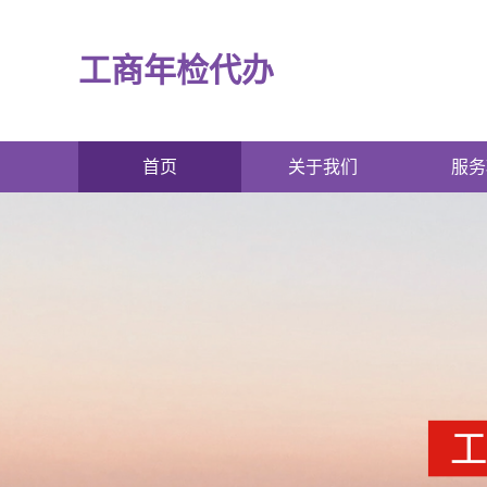
工商年检代办
首页
关于我们
服务