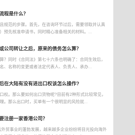
流程是什么？
且规范的步骤。首先，在咨询环节过后，需要领取并认真
）预先核准申请书，同时精心准备相关的材料。...
或公司转让之后，原来的债务怎么算？
算？同时《合同法》第七十六条也明确了：合同生效后，
名、名称的变更或者法定代表人、负责人、承办...
后在大陆有没有进出口权该怎么操作?
口权。那么要如何出口货物呢?目前有2种形式比较常见，
理。那么出口时，买单有一个很明显的风险就...
要注册一家香港公司？
后外贸事业的蓬勃发展，越来越多企业纷纷将目光投向海外