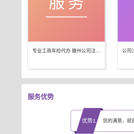
服务
专业工商年检代办 徽州公司注册服务优
服务优势
优势1
您的满意，就