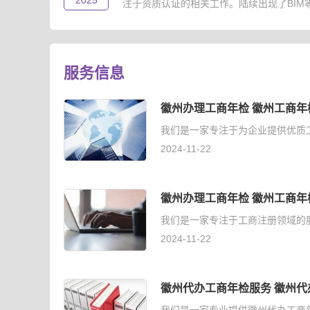
2025
注于资质认证的相关工作。陆续出现了BIM等级
服务信息
徽州办理工商年检 徽州工商年
我们是一家专注于为企业提供优质
2024-11-22
徽州办理工商年检 徽州工商年
我们是一家专注于工商注册领域的
2024-11-22
徽州代办工商年检服务 徽州代