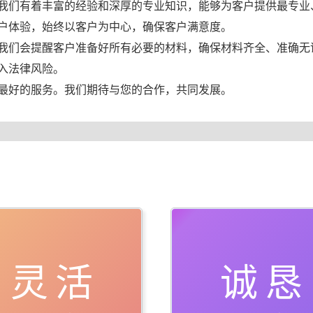
我们有着丰富的经验和深厚的专业知识，能够为客户提供最专业
户体验，始终以客户为中心，确保客户满意度。
我们会提醒客户准备好所有必要的材料，确保材料齐全、准确无
入法律风险。
最好的服务。我们期待与您的合作，共同发展。
灵活
诚恳