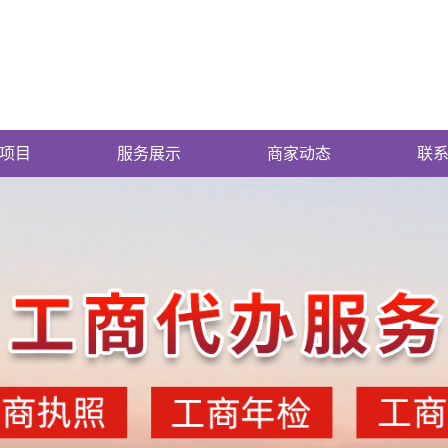
项目
服务展示
商家动态
联