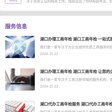
2025
注于资质认证的相关工作。陆续出现了BIM等级考试、B..
服务信息
湖口办理工商年检 湖口工商年检 一站式
我们是一家专注于为企业提供优质工商服务的团
2024-11-22
湖口办理工商年检 湖口工商年检 让您的
我们是一家专注于工商注册领域的服务机构，致
2024-11-22
湖口代办工商年检服务 湖口代办工商年检