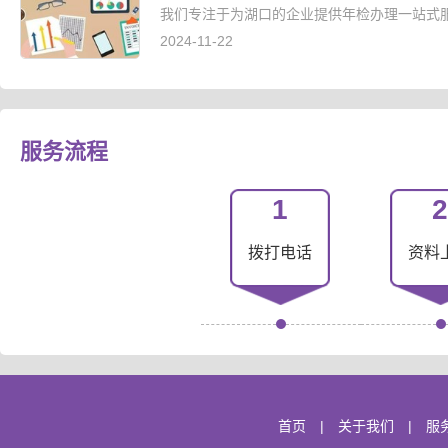
我们专注于为湖口的企业提供年检办理一站式服
2024-11-22
服务流程
1
2
拨打电话
资料
首页
|
关于我们
|
服