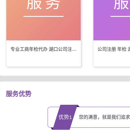
服务
专业工商年检代办 湖口公司注册服务优
服务优势
优势1
您的满意，就是我们追求