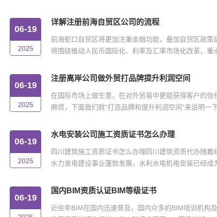
详解注册前海自贸区公司的流程
06-19
前海蛇口自贸区将更加注重金融功能，叠加自贸区政策
2025
将围绕推动人民币国际化、利率及汇率市场化改革，重点在
注册离岸公司做外贸打品牌提升利润空间
06-19
在国际市场上做生意，在对外贸易中更能获得客户的信
2025
麻烦，下面我们就“打造品牌和提升利润空间”来说明一下。
水电安装公司施工资质证书怎么办理
06-19
四川建筑施工资质证书怎么办理四川建筑资质代办随着
2025
水力发电建设事业蓬勃发展，水利水电机电安装已经成为我
国内BIM资质认证BIM等级证书
06-19
近些年BIM在国内迅速普及，国内众多的BIM培训机构