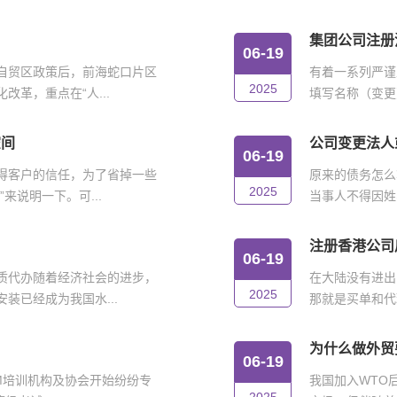
集团公司注册
06-19
自贸区政策后，前海蛇口片区
有着一系列严谨
2025
革，重点在“人...
填写名称（变更
空间
公司变更法人
06-19
得客户的信任，为了省掉一些
原来的债务怎么
2025
来说明一下。可...
当事人不得因姓
注册香港公司
06-19
质代办随着经济社会的进步，
在大陆没有进出
2025
装已经成为我国水...
那就是买单和代
为什么做外贸
06-19
IM培训机构及协会开始纷纷专
我国加入WTO