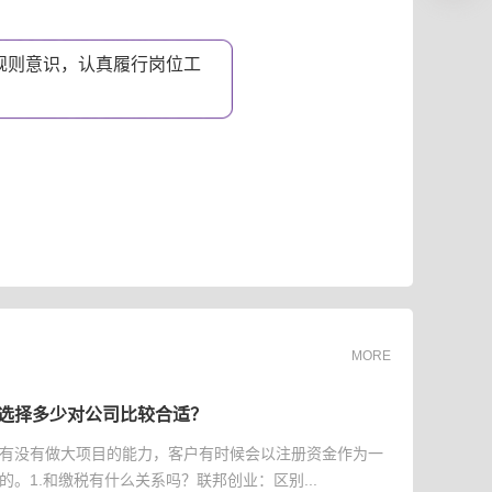
规则意识，认真履行岗位工
。
MORE
选择多少对公司比较合适？
有没有做大项目的能力，客户有时候会以注册资金作为一
的。1.和缴税有什么关系吗？联邦创业：区别...