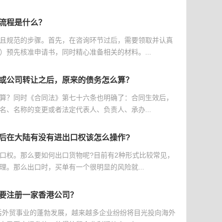
流程是什么？
且规范的步骤。首先，在咨询环节过后，需要领取并认真
）预先核准申请书，同时精心准备相关的材料。...
或公司转让之后，原来的债务怎么算？
算？同时《合同法》第七十六条也明确了：合同生效后，
名、名称的变更或者法定代表人、负责人、承办...
后在大陆有没有进出口权该怎么操作?
口权。那么要如何出口货物呢?目前有2种形式比较常见，
理。那么出口时，买单有一个很明显的风险就...
要注册一家香港公司？
后外贸事业的蓬勃发展，越来越多企业纷纷将目光投向海外