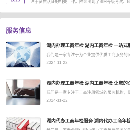
2025
注于资质认证的相关工作。陆续出现了BIM等级考试、B..
服务信息
湖内办理工商年检 湖内工商年检 一站式
我们是一家专注于为企业提供优质工商服务的团
2024-11-22
湖内办理工商年检 湖内工商年检 让您的
我们是一家专注于工商注册领域的服务机构，致
2024-11-22
湖内代办工商年检服务 湖内代办工商年检