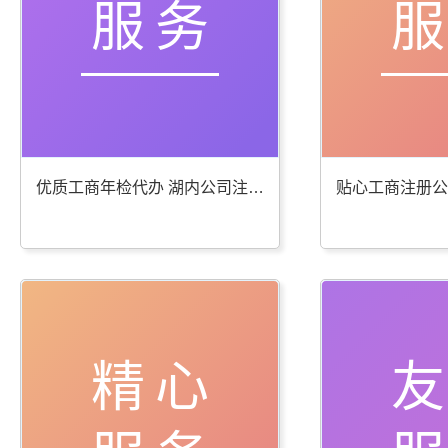
服务
优质工商年检代办 湖内公司注册服务棒
精心