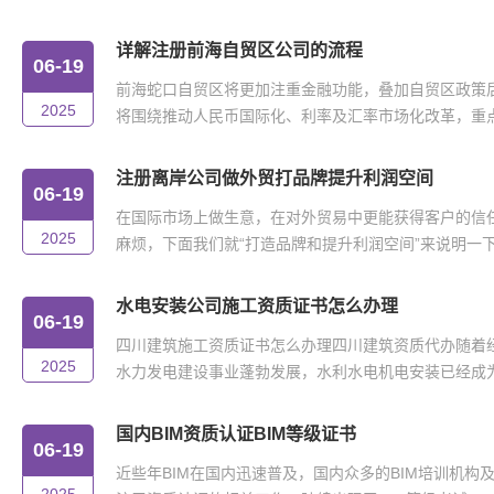
详解注册前海自贸区公司的流程
06-19
前海蛇口自贸区将更加注重金融功能，叠加自贸区政策
2025
将围绕推动人民币国际化、利率及汇率市场化改革，重点在
注册离岸公司做外贸打品牌提升利润空间
06-19
在国际市场上做生意，在对外贸易中更能获得客户的信
2025
麻烦，下面我们就“打造品牌和提升利润空间”来说明一下。
水电安装公司施工资质证书怎么办理
06-19
四川建筑施工资质证书怎么办理四川建筑资质代办随着
2025
水力发电建设事业蓬勃发展，水利水电机电安装已经成为我
国内BIM资质认证BIM等级证书
06-19
近些年BIM在国内迅速普及，国内众多的BIM培训机构