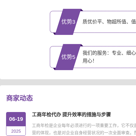
优势3
质优价平、物超所值、值
我们的服务：专业、细心
优势5
用心！
商家动态
工商年检代办 提升效率的措施与步骤
06-19
工商年检是企业每年必须进行的一项重要工作，它不仅
2025
营的体现，也是对企业自身经营状况的一次全面审查。然而