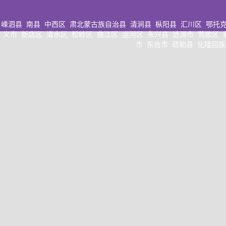
嵊泗县
南县
中西区
肃北蒙古族自治县
清涧县
枞阳县
汇川区
鄂托
义市
新店区
清水区
松岭区
曲江区
运河区
永兴县
涟源市
莺歌区
市
东台市
疏勒县
化隆回族