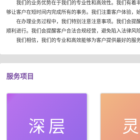
我们的业务优势在于我们的专业性和高效性。我们有着
够让客户在短时间内完成所有的事务。我们注重客户体验，
在办理业务过程中，我们特别注意注意事项。我们会提
顺利进行。我们会提醒客户合法合规经营，避免陷入法律风
我们相信，我们的专业和高效能够为客户提供最好的服
服务项目
深层