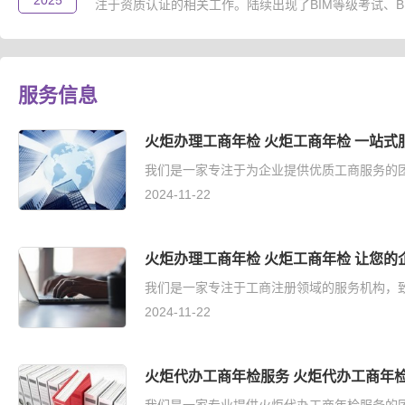
2025
注于资质认证的相关工作。陆续出现了BIM等级考试、B..
服务信息
火炬办理工商年检 火炬工商年检 一站式
我们是一家专注于为企业提供优质工商服务的团
2024-11-22
火炬办理工商年检 火炬工商年检 让您的
我们是一家专注于工商注册领域的服务机构，致
2024-11-22
火炬代办工商年检服务 火炬代办工商年检