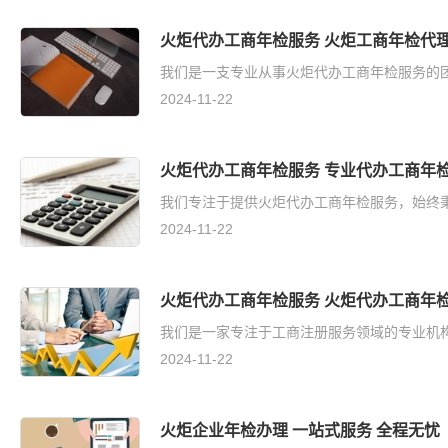
火炬代办工商年检服务 火炬工商年检代理
我们是一支专业从事火炬代办工商年检服务的团
2024-11-22
火炬代办工商年检服务 专业代办工商年检
我们专注于提供火炬代办工商年检服务，始终秉
2024-11-22
火炬代办工商年检服务 火炬代办工商年检
我们是一家专注于工商注册服务领域的专业机构
2024-11-22
火炬企业年检办理 一站式服务 全程无忧