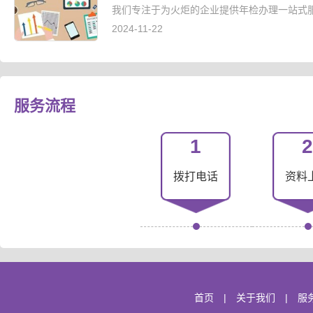
我们专注于为火炬的企业提供年检办理一站式服
2024-11-22
服务流程
1
2
拨打电话
资料
首页
|
关于我们
|
服