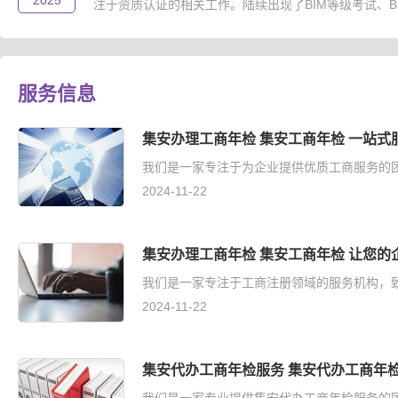
2025
注于资质认证的相关工作。陆续出现了BIM等级考试、B..
服务信息
集安办理工商年检 集安工商年检 一站式
我们是一家专注于为企业提供优质工商服务的团
2024-11-22
集安办理工商年检 集安工商年检 让您的
我们是一家专注于工商注册领域的服务机构，致
2024-11-22
集安代办工商年检服务 集安代办工商年检