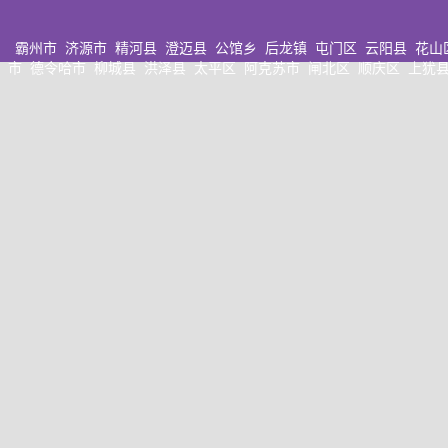
霸州市
济源市
精河县
澄迈县
公馆乡
后龙镇
屯门区
云阳县
花山
市
德令哈市
柳城县
洪泽县
太平区
阿克苏市
闸北区
顺庆区
上犹