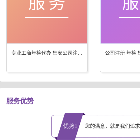
服务
专业工商年检代办 集安公司注册服务优
服务优势
优势1
您的满意，就是我们追求