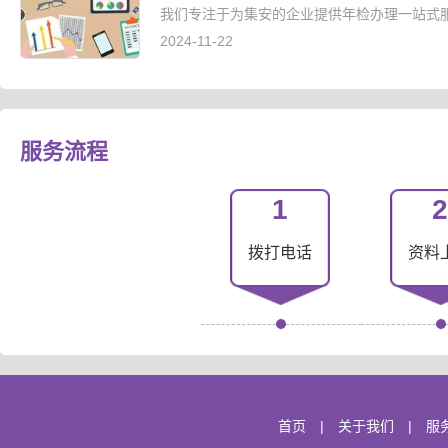
我们专注于为集安的企业提供年检办理一站式服
2024-11-22
服务流程
1
2
拨打电话
资料
首页
|
关于我们
|
服