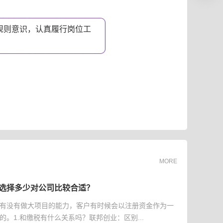
规则意识，认真履行岗位工
。
MORE
选择多少对公司比较合适？
有没有做大项目的能力，客户有时候会以注册资金作为一
的。1.和缴税有什么关系吗？联邦创业：区别...