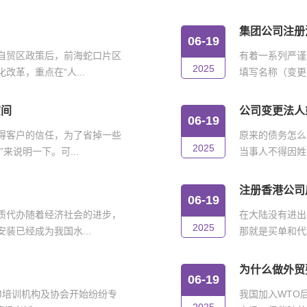
集团公司注册
06-19
自贸区政策后，前海蛇口片区
有着一系列严谨
2025
革，重点在“人...
填写名称（变更
空间
公司变更法人
06-19
得客户的信任，为了省掉一些
原来的债务怎么
2025
来说明一下。可...
当事人不得因姓
注册香港公司
06-19
质代办随着经济社会的进步，
在大陆没有进出
2025
装已经成为我国水...
那就是买单和代
为什么做外贸
06-19
IM培训机构及协会开始纷纷专
我国加入WTO