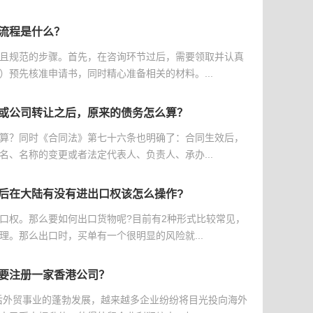
流程是什么？
且规范的步骤。首先，在咨询环节过后，需要领取并认真
）预先核准申请书，同时精心准备相关的材料。...
或公司转让之后，原来的债务怎么算？
算？同时《合同法》第七十六条也明确了：合同生效后，
名、名称的变更或者法定代表人、负责人、承办...
后在大陆有没有进出口权该怎么操作?
口权。那么要如何出口货物呢?目前有2种形式比较常见，
理。那么出口时，买单有一个很明显的风险就...
要注册一家香港公司？
后外贸事业的蓬勃发展，越来越多企业纷纷将目光投向海外