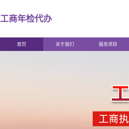
工商年检代办
首页
关于我们
服务项目