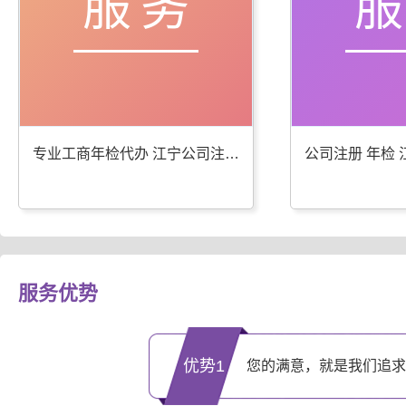
服务
专业工商年检代办 江宁公司注册服务优
服务优势
优势1
您的满意，就是我们追求