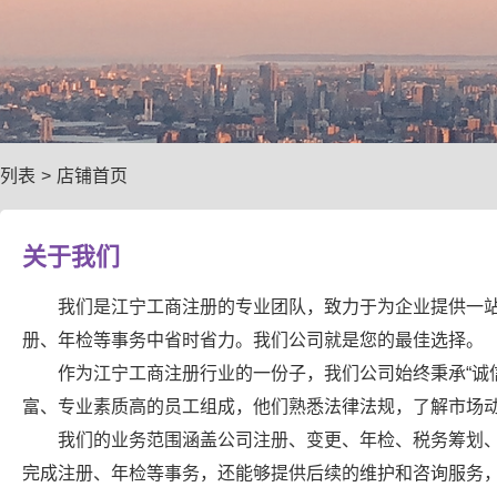
列表
>
店铺首页
关于我们
我们是江宁工商注册的专业团队，致力于为企业提供一
册、年检等事务中省时省力。我们公司就是您的最佳选择。
作为江宁工商注册行业的一份子，我们公司始终秉承“诚
富、专业素质高的员工组成，他们熟悉法律法规，了解市场
我们的业务范围涵盖公司注册、变更、年检、税务筹划
完成注册、年检等事务，还能够提供后续的维护和咨询服务