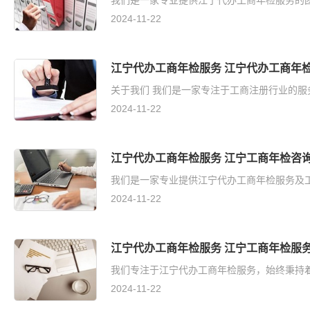
我们是一家专业提供江宁代办工商年检服务的团队
2024-11-22
江宁代办工商年检服务 江宁代办工商年
关于我们 我们是一家专注于工商注册行业的服
2024-11-22
江宁代办工商年检服务 江宁工商年检咨
我们是一家专业提供江宁代办工商年检服务及工
2024-11-22
江宁代办工商年检服务 江宁工商年检服
我们专注于江宁代办工商年检服务，始终秉持着
2024-11-22