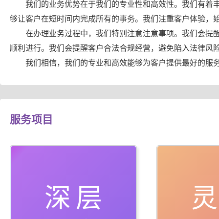
我们的业务优势在于我们的专业性和高效性。我们有着
够让客户在短时间内完成所有的事务。我们注重客户体验，
在办理业务过程中，我们特别注意注意事项。我们会提
顺利进行。我们会提醒客户合法合规经营，避免陷入法律风
我们相信，我们的专业和高效能够为客户提供最好的服
服务项目
深层