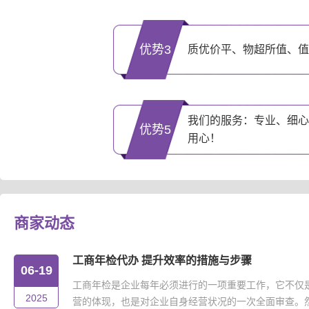
优势3
质优价平、物超所值、值
我们的服务：专业、细心
优势5
用心！
商家动态
工商年检代办 提升效率的措施与步骤
06-19
工商年检是企业每年必须进行的一项重要工作，它不仅
2025
营的体现，也是对企业自身经营状况的一次全面审查。然而