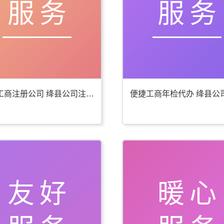
服务
服务
贴心工商注册公司 绛县公司注册服务好
友好
暖心