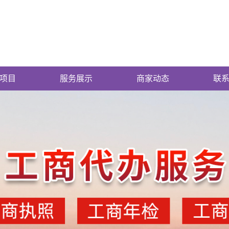
项目
服务展示
商家动态
联