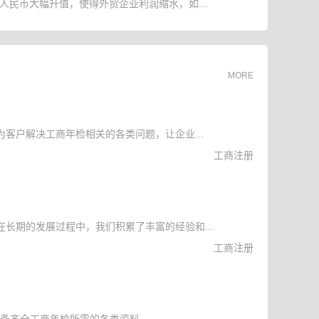
人民币大幅升值，使得外贸企业利润缩水，如...
MORE
客户解决工商年检相关的各类问题，让企业...
工商注册
长期的发展过程中，我们积累了丰富的经验和...
工商注册