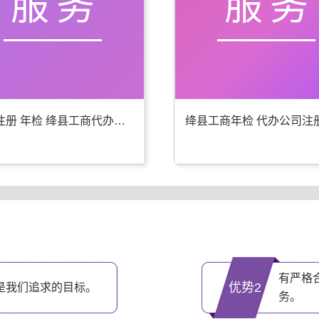
服务
服务
公司注册 年检 绛县工商代办更专业
有严格
优势2
是我们追求的目标。
务。