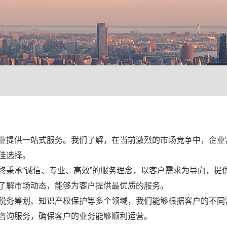
业提供一站式服务。我们了解，在当前激烈的市场竞争中，企业
佳选择。
终秉承“诚信、专业、高效”的服务理念，以客户需求为导向，提
了解市场动态，能够为客户提供最优质的服务。
税务筹划、知识产权保护等多个领域，我们能够根据客户的不同
咨询服务，确保客户的业务能够顺利运营。