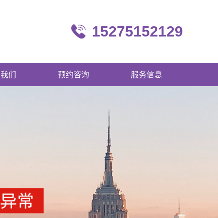
15275152129
系我们
预约咨询
服务信息