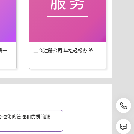
服务
绛县工商年检 代办公司注册一步到位
工商注册公司 年检轻松办 绛县优选
合理化的管理和优质的服