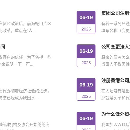
集团公司注册
06-19
自贸区政策后，前海蛇口片区
有着一系列严谨
2025
革，重点在“人...
填写名称（变更
空间
公司变更法人
06-19
得客户的信任，为了省掉一些
原来的债务怎么
2025
来说明一下。可...
当事人不得因姓
注册香港公司
06-19
质代办随着经济社会的进步，
在大陆没有进出
2025
装已经成为我国水...
那就是买单和代
为什么做外贸
06-19
IM培训机构及协会开始纷纷专
我国加入WTO