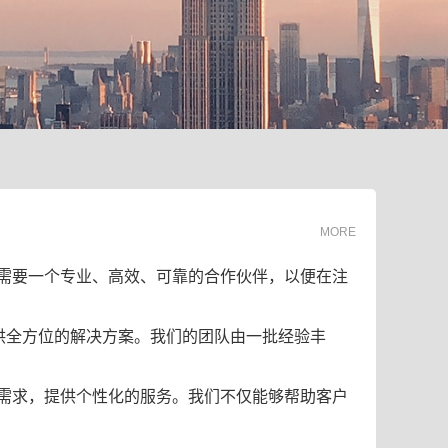
MORE
需要一个专业、高效、可靠的合作伙伴，以便在注
供全方位的解决方案。我们的团队由一批经验丰
需求，提供个性化的服务。我们不仅能够帮助客户