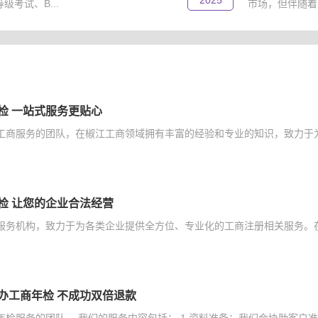
2025
考试、B...
市场，但伴随着
检 一站式服务更贴心
工商服务的团队，在椒江工商领域拥有丰富的经验和专业的知识，致力于为
检 让您的企业合法经营
服务机构，致力于为各类企业提供全方位、专业化的工商注册相关服务。在
办工商年检 不成功双倍退款