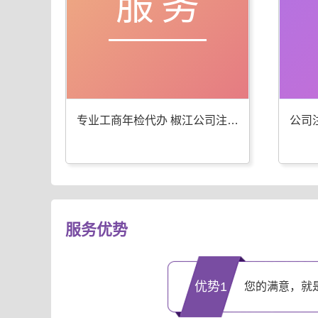
服务
专业工商年检代办 椒江公司注册服务优
服务优势
优势1
您的满意，就