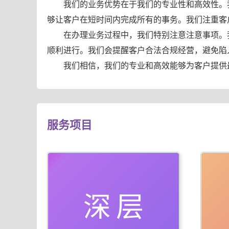
我们的业务优势在于我们的专业性和高效性。
够让客户在短时间内完成所有的事务。我们注重客
在办理业务过程中，我们特别注意注意事项。
顺利进行。我们会提醒客户合法合规经营，避免陷
我们相信，我们的专业和高效能够为客户提供
服务项目
深层