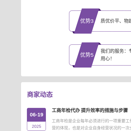
优势3
质优价平、物
我们的服务：
优势5
用心！
商家动态
工商年检代办 提升效率的措施与步骤
06-19
工商年检是企业每年必须进行的一项重要工
2025
营的体现，也是对企业自身经营状况的一次全