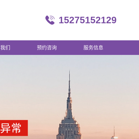
15275152129
系我们
预约咨询
服务信息