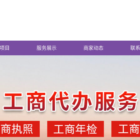
项目
服务展示
商家动态
联