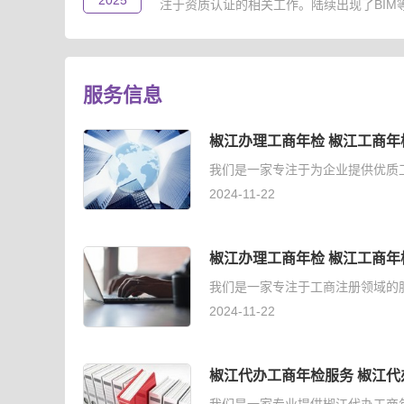
2025
注于资质认证的相关工作。陆续出现了BIM等级
服务信息
椒江办理工商年检 椒江工商年
我们是一家专注于为企业提供优质
2024-11-22
椒江办理工商年检 椒江工商年
我们是一家专注于工商注册领域的
2024-11-22
椒江代办工商年检服务 椒江代