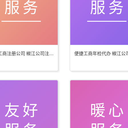
服务
服务
贴心工商注册公司 椒江公司注册服务好
友好
暖心