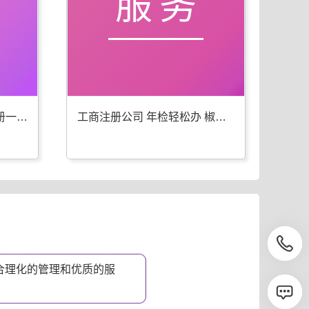
服务
椒江工商年检 代办公司注册一步到位
工商注册公司 年检轻松办 椒江优选
合理化的管理和优质的服