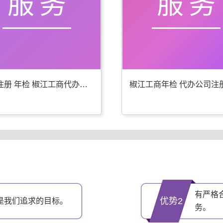
服务
服务
公司注册 年检 椒江工商代办更专业
有严格
优势2
是我们追求的目标。
务。