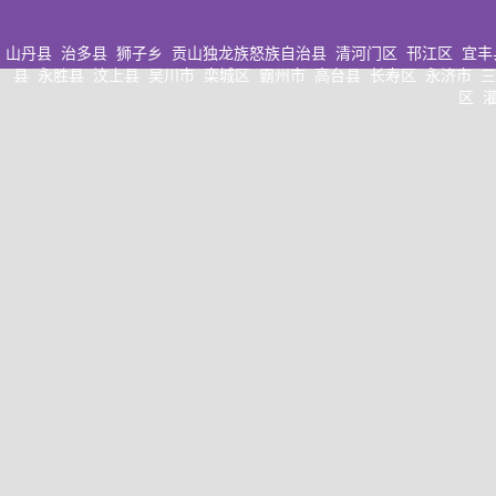
山丹县
治多县
狮子乡
贡山独龙族怒族自治县
清河门区
邗江区
宜丰
县
永胜县
汶上县
吴川市
栾城区
霸州市
高台县
长寿区
永济市
三
区