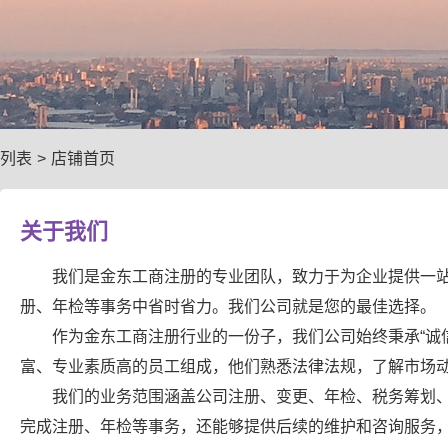
列表
>
店铺首页
关于我们
我们是金东工商注册的专业团队，致力于为企业提供一
册、年检等事务中省时省力。我们公司就是您的最佳选择。
作为金东工商注册行业的一份子，我们公司始终秉承“诚
富、专业素质高的员工组成，他们熟悉法律法规，了解市场
我们的业务范围涵盖公司注册、变更、年检、税务筹划
完成注册、年检等事务，还能够提供后续的维护和咨询服务