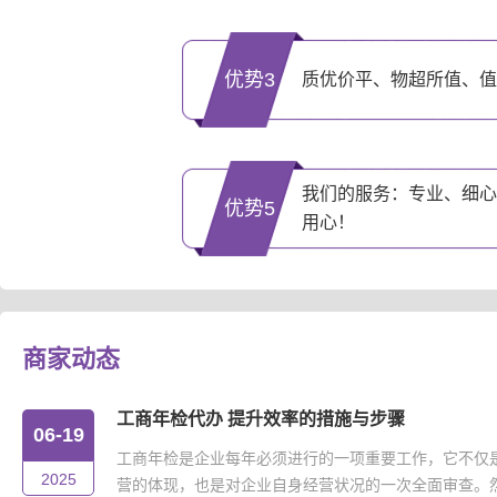
优势3
质优价平、物超所值、值
我们的服务：专业、细心
优势5
用心！
商家动态
工商年检代办 提升效率的措施与步骤
06-19
工商年检是企业每年必须进行的一项重要工作，它不仅
2025
营的体现，也是对企业自身经营状况的一次全面审查。然而