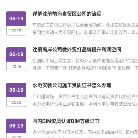
详解注册前海自贸区公司的流程
06-19
前海蛇口自贸区将更加注重金融功能，叠加自贸区政策
2025
将围绕推动人民币国际化、利率及汇率市场化改革，重点在
注册离岸公司做外贸打品牌提升利润空间
06-19
在国际市场上做生意，在对外贸易中更能获得客户的信
2025
麻烦，下面我们就“打造品牌和提升利润空间”来说明一下。
水电安装公司施工资质证书怎么办理
06-19
四川建筑施工资质证书怎么办理四川建筑资质代办随着
2025
水力发电建设事业蓬勃发展，水利水电机电安装已经成为我
国内BIM资质认证BIM等级证书
06-19
近些年BIM在国内迅速普及，国内众多的BIM培训机构