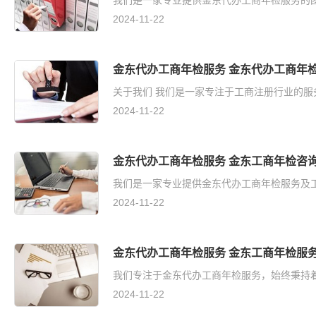
我们是一家专业提供金东代办工商年检服务的团队
2024-11-22
金东代办工商年检服务 金东代办工商年
关于我们 我们是一家专注于工商注册行业的服
2024-11-22
金东代办工商年检服务 金东工商年检咨
我们是一家专业提供金东代办工商年检服务及工
2024-11-22
金东代办工商年检服务 金东工商年检服
我们专注于金东代办工商年检服务，始终秉持着
2024-11-22