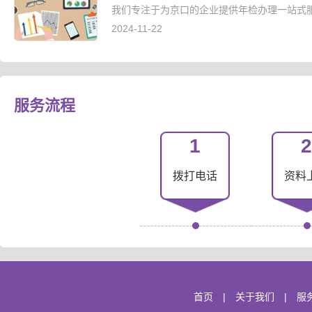
我们专注于为京口的企业提供年检办理一站式服
2024-11-22
服务流程
1
2
拨打电话
资料
首页
|
关于我们
|
服