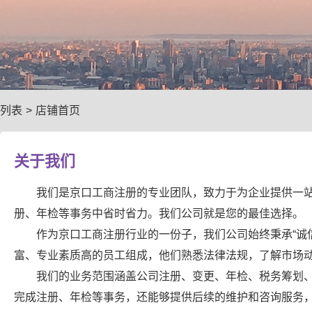
列表
>
店铺首页
关于我们
我们是京口工商注册的专业团队，致力于为企业提供一
册、年检等事务中省时省力。我们公司就是您的最佳选择。
作为京口工商注册行业的一份子，我们公司始终秉承“诚
富、专业素质高的员工组成，他们熟悉法律法规，了解市场
我们的业务范围涵盖公司注册、变更、年检、税务筹划
完成注册、年检等事务，还能够提供后续的维护和咨询服务