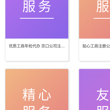
服务
优质工商年检代办 京口公司注册服务棒
精心