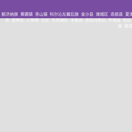
额济纳旗
黄圃镇
茶山镇
科尔沁左翼后旗
金沙县
潍城区
迭部县
夏
县
爱辉区
三角镇
北区
东西湖区
米脂县
克拉玛依区
华池县
东区
镇
献