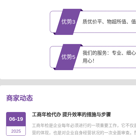
优势3
质优价平、物超所值、值
我们的服务：专业、细心
优势5
用心！
商家动态
工商年检代办 提升效率的措施与步骤
06-19
工商年检是企业每年必须进行的一项重要工作，它不仅
2025
营的体现，也是对企业自身经营状况的一次全面审查。然而