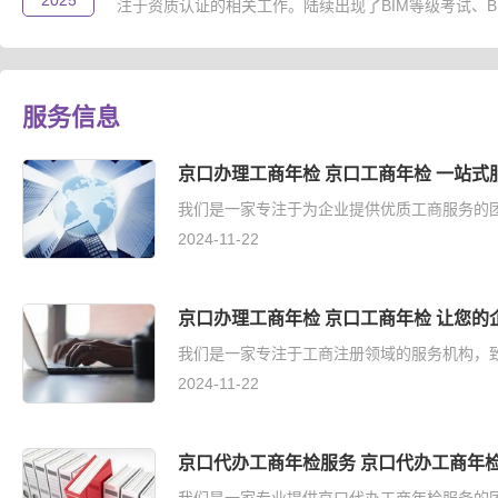
2025
注于资质认证的相关工作。陆续出现了BIM等级考试、B..
服务信息
京口办理工商年检 京口工商年检 一站式
我们是一家专注于为企业提供优质工商服务的团
2024-11-22
京口办理工商年检 京口工商年检 让您的
我们是一家专注于工商注册领域的服务机构，致
2024-11-22
京口代办工商年检服务 京口代办工商年检