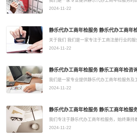
我们是一家专业提供静乐代办工商年检服务的团队
2024-11-22
静乐代办工商年检服务 静乐代办工商年
关于我们 我们是一家专注于工商注册行业的服
2024-11-22
静乐代办工商年检服务 静乐工商年检咨
我们是一家专业提供静乐代办工商年检服务及工
2024-11-22
静乐代办工商年检服务 静乐工商年检服
我们专注于静乐代办工商年检服务，始终秉持着
2024-11-22