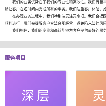
我们的业务优势在于我们的专业性和高效性。我们有着
够让客户在短时间内完成所有的事务。我们注重客户体验，
在办理业务过程中，我们特别注意注意事项。我们会提
顺利进行。我们会提醒客户合法合规经营，避免陷入法律风
我们相信，我们的专业和高效能够为客户提供最好的服
服务项目
深层