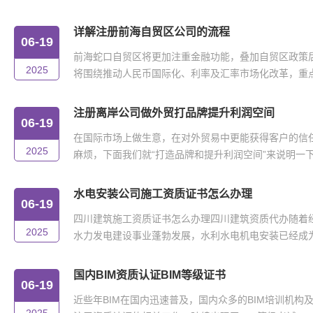
详解注册前海自贸区公司的流程
06-19
前海蛇口自贸区将更加注重金融功能，叠加自贸区政策
2025
将围绕推动人民币国际化、利率及汇率市场化改革，重点在
注册离岸公司做外贸打品牌提升利润空间
06-19
在国际市场上做生意，在对外贸易中更能获得客户的信
2025
麻烦，下面我们就“打造品牌和提升利润空间”来说明一下。
水电安装公司施工资质证书怎么办理
06-19
四川建筑施工资质证书怎么办理四川建筑资质代办随着
2025
水力发电建设事业蓬勃发展，水利水电机电安装已经成为我
国内BIM资质认证BIM等级证书
06-19
近些年BIM在国内迅速普及，国内众多的BIM培训机构