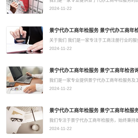
我们是一家专业提供景宁代办工商年检服务的团队
2024-11-22
景宁代办工商年检服务 景宁代办工商年
关于我们 我们是一家专注于工商注册行业的服
2024-11-22
景宁代办工商年检服务 景宁工商年检咨
我们是一家专业提供景宁代办工商年检服务及工
2024-11-22
景宁代办工商年检服务 景宁工商年检服
我们专注于景宁代办工商年检服务，始终秉持着
2024-11-22