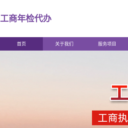
工商年检代办
首页
关于我们
服务项目