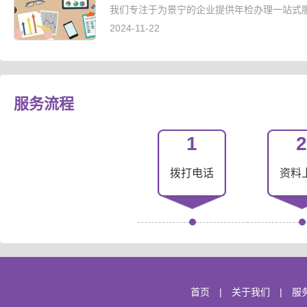
我们专注于为景宁的企业提供年检办理一站式服
2024-11-22
服务流程
1
2
拨打电话
资料
首页
|
关于我们
|
服