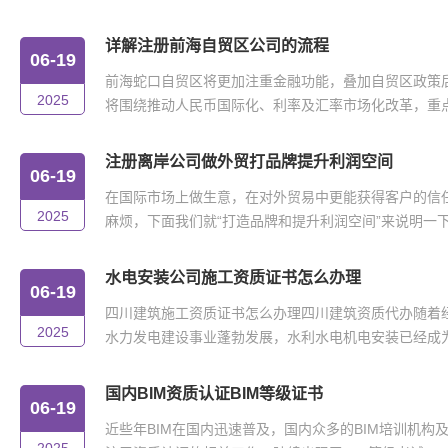
详解注册前海自贸区公司的流程
06-19
前海蛇口自贸区将更加注重金融功能，叠加自贸区政策
2025
将围绕推动人民币国际化、利率及汇率市场化改革，重点在
注册离岸公司做外贸打品牌提升利润空间
06-19
在国际市场上做生意，在对外贸易中更能获得客户的信
2025
麻烦，下面我们就“打造品牌和提升利润空间”来说明一下。
水电安装公司施工资质证书怎么办理
06-19
四川建筑施工资质证书怎么办理四川建筑资质代办随着
2025
水力发电建设事业蓬勃发展，水利水电机电安装已经成为我
国内BIM资质认证BIM等级证书
06-19
近些年BIM在国内迅速普及，国内众多的BIM培训机构