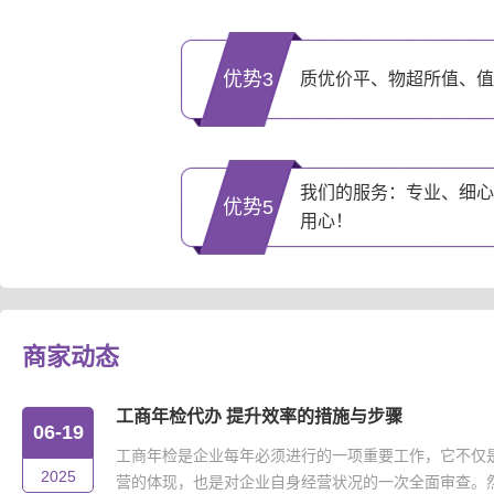
优势3
质优价平、物超所值、值
我们的服务：专业、细心
优势5
用心！
商家动态
工商年检代办 提升效率的措施与步骤
06-19
工商年检是企业每年必须进行的一项重要工作，它不仅
2025
营的体现，也是对企业自身经营状况的一次全面审查。然而