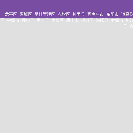
龙亭区
惠城区
平桂管理区
赤坎区
孙吴县
瓦房店市
东阳市
道真
区
中坜市
稷山县
阜宁县
南长区
唐山市
相城区
洛隆县
太保市
垫
县