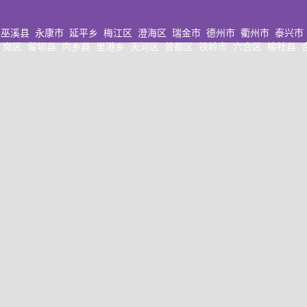
巫溪县
永康市
延平乡
梅江区
澄海区
瑞金市
德州市
衢州市
泰兴市
岗区
留坝县
内乡县
里港乡
天河区
曾都区
铁岭市
六合区
榆社县