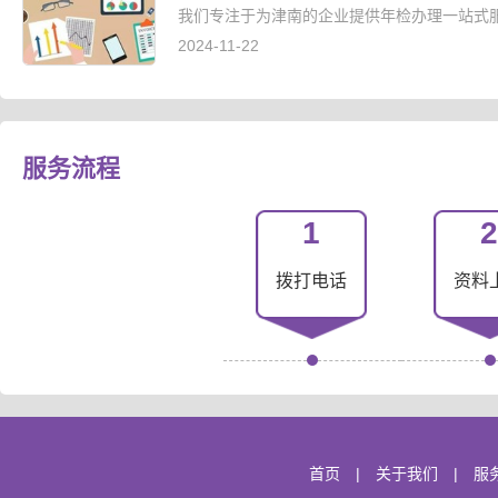
我们专注于为津南的企业提供年检办理一站式服
2024-11-22
服务流程
1
2
拨打电话
资料
首页
|
关于我们
|
服