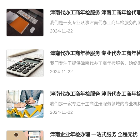
津南代办工商年检服务 津南工商年检代理
我们是一支专业从事津南代办工商年检服务的团
2024-11-22
津南代办工商年检服务 专业代办工商年检
我们专注于提供津南代办工商年检服务，始终秉
2024-11-22
津南代办工商年检服务 津南代办工商年检
我们是一家专注于工商注册服务领域的专业机构
2024-11-22
津南企业年检办理 一站式服务 全程无忧