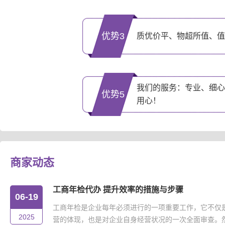
优势3
质优价平、物超所值、值
我们的服务：专业、细心
优势5
用心！
商家动态
工商年检代办 提升效率的措施与步骤
06-19
工商年检是企业每年必须进行的一项重要工作，它不仅
2025
营的体现，也是对企业自身经营状况的一次全面审查。然而