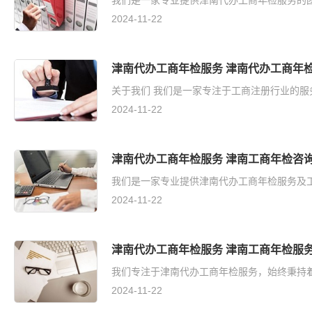
我们是一家专业提供津南代办工商年检服务的团队
2024-11-22
津南代办工商年检服务 津南代办工商年
关于我们 我们是一家专注于工商注册行业的服
2024-11-22
津南代办工商年检服务 津南工商年检咨
我们是一家专业提供津南代办工商年检服务及工
2024-11-22
津南代办工商年检服务 津南工商年检服
我们专注于津南代办工商年检服务，始终秉持着
2024-11-22