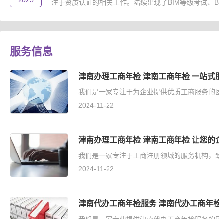
2025
注于资质认证的相关工作。陆续出现了BIM等级考试、B..
服务信息
津南办理工商年检 津南工商年检 一站式
我们是一家专注于为企业提供优质工商服务的团
2024-11-22
津南办理工商年检 津南工商年检 让您的
我们是一家专注于工商注册领域的服务机构，致
2024-11-22
津南代办工商年检服务 津南代办工商年检