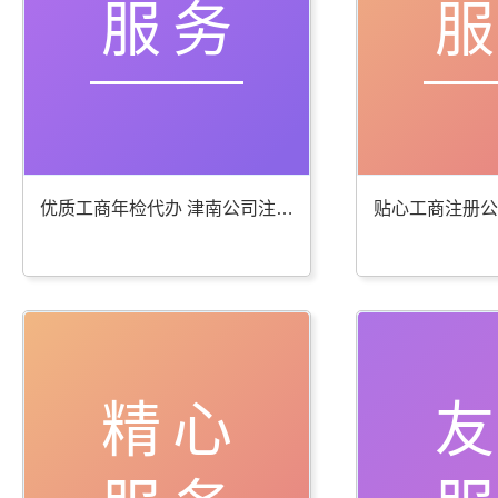
服务
优质工商年检代办 津南公司注册服务棒
精心