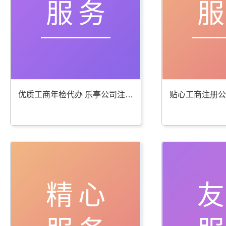
服务
优质工商年检代办 乐亭公司注册服务棒
精心