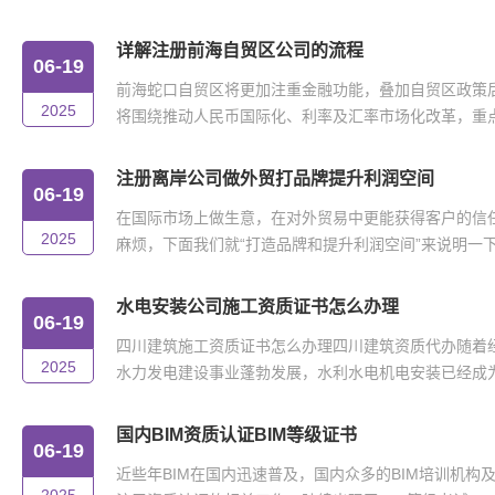
详解注册前海自贸区公司的流程
06-19
前海蛇口自贸区将更加注重金融功能，叠加自贸区政策
2025
将围绕推动人民币国际化、利率及汇率市场化改革，重点在
注册离岸公司做外贸打品牌提升利润空间
06-19
在国际市场上做生意，在对外贸易中更能获得客户的信
2025
麻烦，下面我们就“打造品牌和提升利润空间”来说明一下。
水电安装公司施工资质证书怎么办理
06-19
四川建筑施工资质证书怎么办理四川建筑资质代办随着
2025
水力发电建设事业蓬勃发展，水利水电机电安装已经成为我
国内BIM资质认证BIM等级证书
06-19
近些年BIM在国内迅速普及，国内众多的BIM培训机构