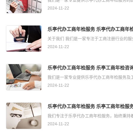
我们是一家专业提供乐亭代办工商年检服务的团队
2024-11-22
乐亭代办工商年检服务 乐亭代办工商年
关于我们 我们是一家专注于工商注册行业的服
2024-11-22
乐亭代办工商年检服务 乐亭工商年检咨
我们是一家专业提供乐亭代办工商年检服务及工
2024-11-22
乐亭代办工商年检服务 乐亭工商年检服
我们专注于乐亭代办工商年检服务，始终秉持着
2024-11-22