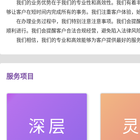
我们的业务优势在于我们的专业性和高效性。我们有着
够让客户在短时间内完成所有的事务。我们注重客户体验，
在办理业务过程中，我们特别注意注意事项。我们会提
顺利进行。我们会提醒客户合法合规经营，避免陷入法律风
我们相信，我们的专业和高效能够为客户提供最好的服
服务项目
深层