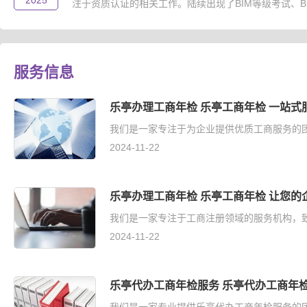
2025
注于资质认证的相关工作。陆续出现了BIM等级考试、B..
服务信息
乐亭办理工商年检 乐亭工商年检 一站式
我们是一家专注于为企业提供优质工商服务的团
2024-11-22
乐亭办理工商年检 乐亭工商年检 让您的
我们是一家专注于工商注册领域的服务机构，致
2024-11-22
乐亭代办工商年检服务 乐亭代办工商年检