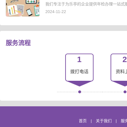
我们专注于为乐亭的企业提供年检办理一站式服
2024-11-22
服务流程
1
2
拨打电话
资料
首页
|
关于我们
|
服