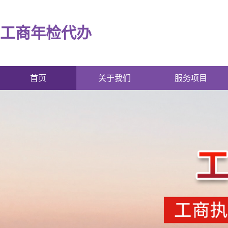
工商年检代办
首页
关于我们
服务项目