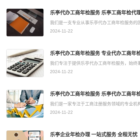
乐亭代办工商年检服务 乐亭工商年检代理
我们是一支专业从事乐亭代办工商年检服务的团
2024-11-22
乐亭代办工商年检服务 专业代办工商年检
我们专注于提供乐亭代办工商年检服务，始终秉
2024-11-22
乐亭代办工商年检服务 乐亭代办工商年检
我们是一家专注于工商注册服务领域的专业机构
2024-11-22
乐亭企业年检办理 一站式服务 全程无忧