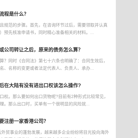
流程是什么？
且规范的步骤。首先，在咨询环节过后，需要领取并认真
）预先核准申请书，同时精心准备相关的材料。...
或公司转让之后，原来的债务怎么算？
算？同时《合同法》第七十六条也明确了：合同生效后，
名、名称的变更或者法定代表人、负责人、承办...
后在大陆有没有进出口权该怎么操作?
口权。那么要如何出口货物呢?目前有2种形式比较常见，
理。那么出口时，买单有一个很明显的风险就...
要注册一家香港公司？
后外贸事业的蓬勃发展，越来越多企业纷纷将目光投向海外