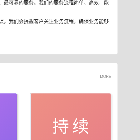
、最可靠的服务。我们的服务流程简单、高效，能
误。我们会提醒客户关注业务流程，确保业务能够
MORE
持续