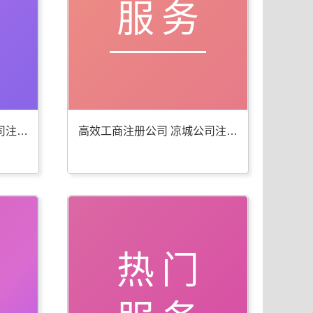
服务
便捷工商年检代办 凉城公司注册服务佳
高效工商注册公司 凉城公司注册服务全
热门