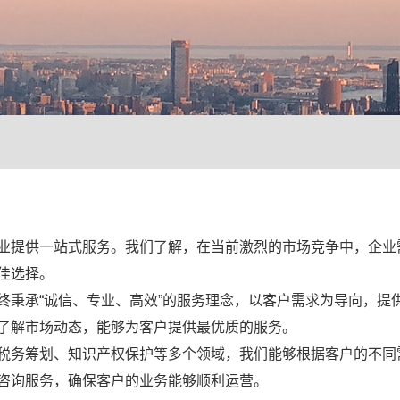
业提供一站式服务。我们了解，在当前激烈的市场竞争中，企业
佳选择。
终秉承“诚信、专业、高效”的服务理念，以客户需求为导向，提
了解市场动态，能够为客户提供最优质的服务。
税务筹划、知识产权保护等多个领域，我们能够根据客户的不同
咨询服务，确保客户的业务能够顺利运营。