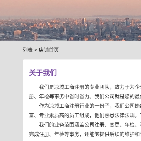
列表
>
店铺首页
关于我们
我们是凉城工商注册的专业团队，致力于为企
册、年检等事务中省时省力。我们公司就是您的最
作为凉城工商注册行业的一份子，我们公司始
富、专业素质高的员工组成，他们熟悉法律法规，
我们的业务范围涵盖公司注册、变更、年检、
完成注册、年检等事务，还能够提供后续的维护和