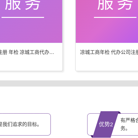
服务
服务
公司注册 年检 凉城工商代办更专业
有严格
优势2
是我们追求的目标。
务。