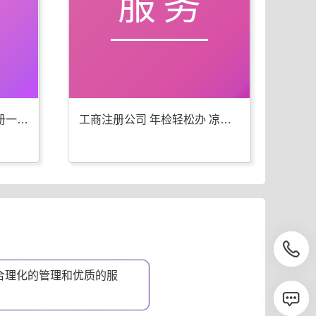
服务
凉城工商年检 代办公司注册一步到位
工商注册公司 年检轻松办 凉城优选
合理化的管理和优质的服