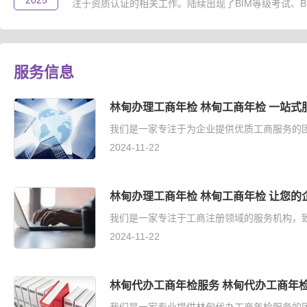
2025
注于资质认证的相关工作。陆续出现了BIM等级考试、B..
服务信息
林甸办理工商年检 林甸工商年检 一站式
我们是一家专注于为企业提供优质工商服务的团
2024-11-22
林甸办理工商年检 林甸工商年检 让您的
我们是一家专注于工商注册领域的服务机构，致
2024-11-22
林甸代办工商年检服务 林甸代办工商年检