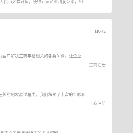
人民币大幅升值，使得外贸企业利润缩水，如...
MORE
客户解决工商年检相关的各类问题，让企业...
工商注册
长期的发展过程中，我们积累了丰富的经验和...
工商注册