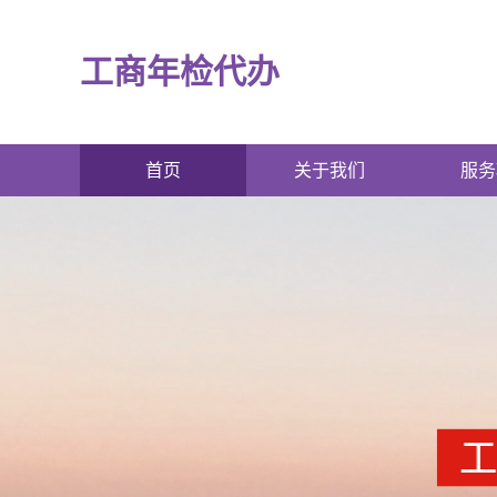
工商年检代办
首页
关于我们
服务