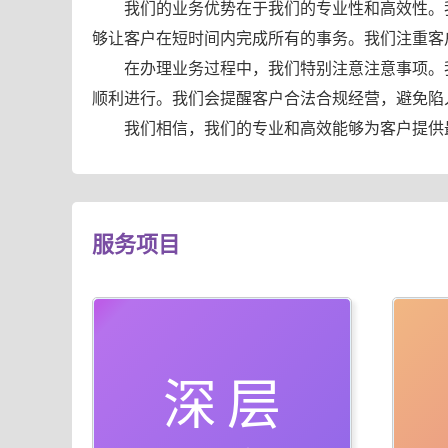
我们的业务优势在于我们的专业性和高效性。
够让客户在短时间内完成所有的事务。我们注重客
在办理业务过程中，我们特别注意注意事项。
顺利进行。我们会提醒客户合法合规经营，避免陷
我们相信，我们的专业和高效能够为客户提供
服务项目
深层