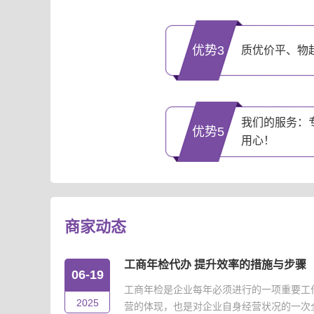
优势3
质优价平、物
我们的服务：
优势5
用心！
商家动态
工商年检代办 提升效率的措施与步骤
06-19
工商年检是企业每年必须进行的一项重要工
2025
营的体现，也是对企业自身经营状况的一次全