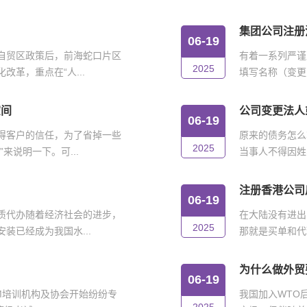
集团公司注册
06-19
自贸区政策后，前海蛇口片区
有着一系列严谨
2025
革，重点在“人...
填写名称（变更
空间
公司变更法人
06-19
得客户的信任，为了省掉一些
原来的债务怎么
2025
来说明一下。可...
当事人不得因姓
注册香港公司
06-19
质代办随着经济社会的进步，
在大陆没有进出
2025
装已经成为我国水...
那就是买单和代
为什么做外贸
06-19
IM培训机构及协会开始纷纷专
我国加入WTO