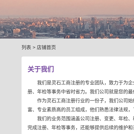
列表
>
店铺首页
关于我们
我们是灵石工商注册的专业团队，致力于为企
册、年检等事务中省时省力。我们公司就是您的最
作为灵石工商注册行业的一份子，我们公司始
富、专业素质高的员工组成，他们熟悉法律法规，
我们的业务范围涵盖公司注册、变更、年检、
完成注册、年检等事务，还能够提供后续的维护和