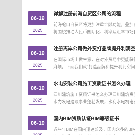
详解注册前海自贸区公司的流程
06-19
前海蛇口自贸区将更加注重金融功能，叠加
2025
将围绕推动人民币国际化、利率及汇率市场化改
注册离岸公司做外贸打品牌提升利润
06-19
在国际市场上做生意，在对外贸易中更能获
2025
麻烦，下面我们就“打造品牌和提升利润空间”
水电安装公司施工资质证书怎么办理
06-19
四川建筑施工资质证书怎么办理四川建筑资
2025
水力发电建设事业蓬勃发展，水利水电机电安
国内BIM资质认证BIM等级证书
06-19
近些年BIM在国内迅速普及，国内众多的B