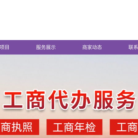
项目
服务展示
商家动态
联