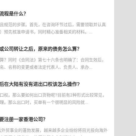
流程是什么？
且规范的步骤。首先，在咨询环节过后，需要领取并认真
）预先核准申请书，同时精心准备相关的材料。...
或公司转让之后，原来的债务怎么算？
算？同时《合同法》第七十六条也明确了：合同生效后，
名、名称的变更或者法定代表人、负责人、承办...
后在大陆有没有进出口权该怎么操作?
口权。那么要如何出口货物呢?目前有2种形式比较常见，
理。那么出口时，买单有一个很明显的风险就...
要注册一家香港公司？
后外贸事业的蓬勃发展，越来越多企业纷纷将目光投向海外