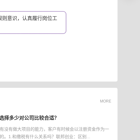
规则意识，认真履行岗位工
。
MORE
选择多少对公司比较合适？
有没有做大项目的能力，客户有时候会以注册资金作为一
的。1.和缴税有什么关系吗？联邦创业：区别...