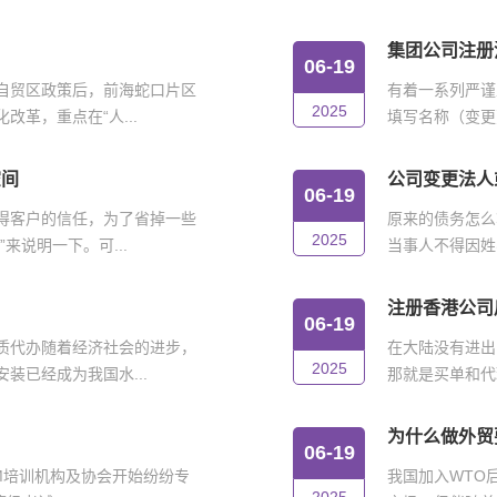
集团公司注册
06-19
自贸区政策后，前海蛇口片区
有着一系列严谨
2025
革，重点在“人...
填写名称（变更
空间
公司变更法人
06-19
得客户的信任，为了省掉一些
原来的债务怎么
2025
来说明一下。可...
当事人不得因姓
注册香港公司
06-19
质代办随着经济社会的进步，
在大陆没有进出
2025
装已经成为我国水...
那就是买单和代
为什么做外贸
06-19
IM培训机构及协会开始纷纷专
我国加入WTO