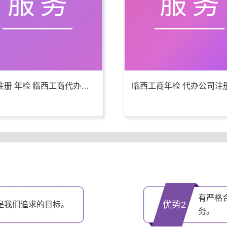
服务
服务
公司注册 年检 临西工商代办更专业
有严格
优势2
是我们追求的目标。
务。