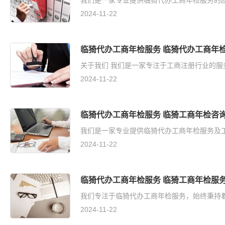
我们是一家专业提供临猗代办工商年检服务的团队
2024-11-22
临猗代办工商年检服务 临猗代办工商年
关于我们 我们是一家专注于工商注册行业的服
2024-11-22
临猗代办工商年检服务 临猗工商年检咨
我们是一家专业提供临猗代办工商年检服务及工
2024-11-22
临猗代办工商年检服务 临猗工商年检服
我们专注于临猗代办工商年检服务，始终秉持着
2024-11-22