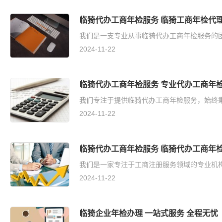
临猗代办工商年检服务 临猗工商年检代理
我们是一支专业从事临猗代办工商年检服务的团
2024-11-22
临猗代办工商年检服务 专业代办工商年检
我们专注于提供临猗代办工商年检服务，始终秉
2024-11-22
临猗代办工商年检服务 临猗代办工商年检
我们是一家专注于工商注册服务领域的专业机构
2024-11-22
临猗企业年检办理 一站式服务 全程无忧