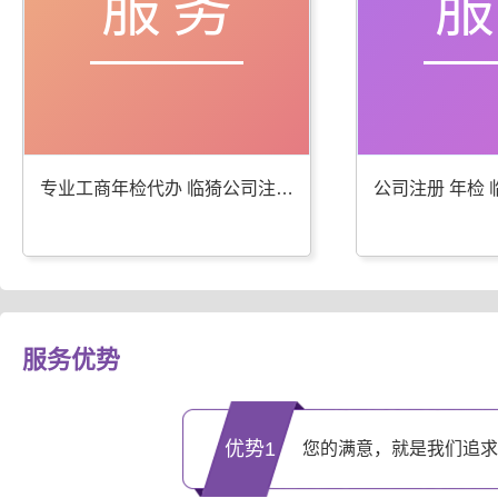
服务
专业工商年检代办 临猗公司注册服务优
服务优势
优势1
您的满意，就是我们追求