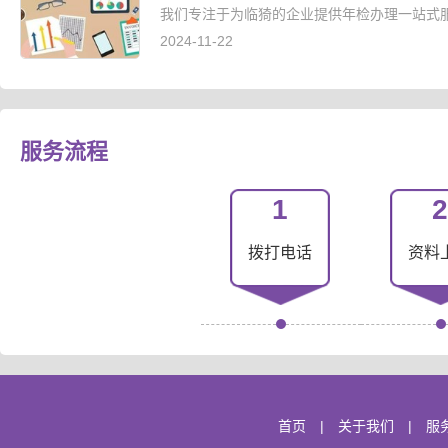
我们专注于为临猗的企业提供年检办理一站式服
2024-11-22
服务流程
1
2
拨打电话
资料
首页
|
关于我们
|
服