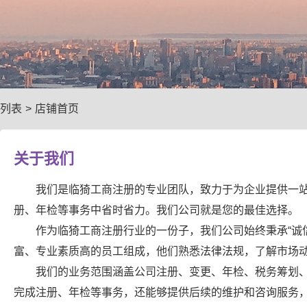
列表
>
店铺首页
关于我们
我们是临猗工商注册的专业团队，致力于为企业提供一
册、年检等事务中省时省力。我们公司就是您的最佳选择。
作为临猗工商注册行业的一份子，我们公司始终秉承“诚
富、专业素质高的员工组成，他们熟悉法律法规，了解市场
我们的业务范围涵盖公司注册、变更、年检、税务筹划
完成注册、年检等事务，还能够提供后续的维护和咨询服务