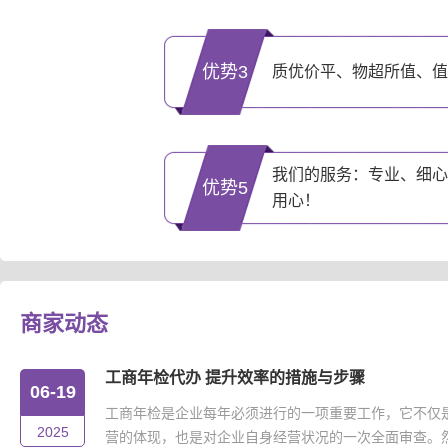
优势3
质优价平、物超所值、值
我们的服务：专业、细心
优势5
用心！
商家动态
工商年检代办 提升效率的措施与步骤
06-19
工商年检是企业每年必须进行的一项重要工作，它不仅
2025
营的体现，也是对企业自身经营状况的一次全面审查。然而