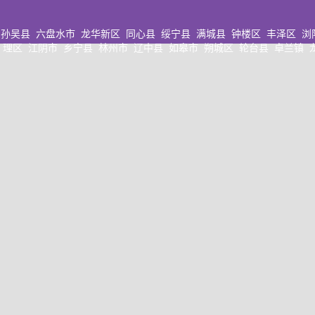
孙吴县
六盘水市
龙华新区
同心县
绥宁县
满城县
钟楼区
丰泽区
浏
理区
江阴市
乡宁县
林州市
辽中县
如皋市
朔城区
轮台县
卓兰镇