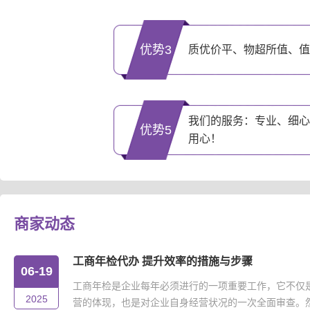
优势3
质优价平、物超所值、值
我们的服务：专业、细心
优势5
用心！
商家动态
工商年检代办 提升效率的措施与步骤
06-19
工商年检是企业每年必须进行的一项重要工作，它不仅
2025
营的体现，也是对企业自身经营状况的一次全面审查。然而