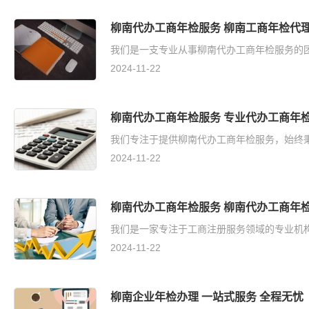
柳南代办工商年检服务 柳南工商年检代理
我们是一支专业从事柳南代办工商年检服务的团
2024-11-22
柳南代办工商年检服务 专业代办工商年检
我们专注于提供柳南代办工商年检服务，始终秉
2024-11-22
柳南代办工商年检服务 柳南代办工商年检
我们是一家专注于工商注册服务领域的专业机构
2024-11-22
柳南企业年检办理 一站式服务 全程无忧