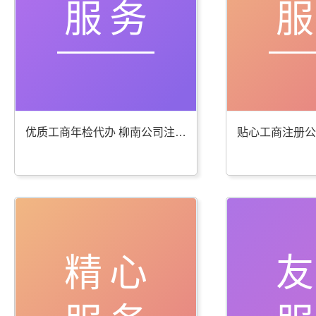
服务
优质工商年检代办 柳南公司注册服务棒
精心