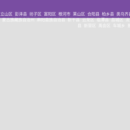
立山区
彭泽县
坊子区
富阳区
根河市
莱山区
合阳县
柏乡县
类乌齐
蒙古族藏族自治州
麻阳苗族自治县
新干县
云龙区
临潭县
荔城区
龙
县
新营区
禹会区
车城乡