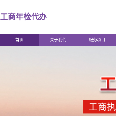
工商年检代办
首页
关于我们
服务项目