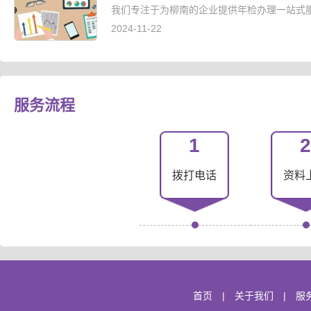
我们专注于为柳南的企业提供年检办理一站式服
2024-11-22
服务流程
1
2
拨打电话
资料
首页
|
关于我们
|
服