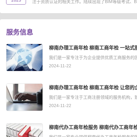
2025
注于资质认证的相关工作。陆续出现了BIM等级考试、B..
服务信息
柳南办理工商年检 柳南工商年检 一站式
我们是一家专注于为企业提供优质工商服务的团
2024-11-22
柳南办理工商年检 柳南工商年检 让您的
我们是一家专注于工商注册领域的服务机构，致
2024-11-22
柳南代办工商年检服务 柳南代办工商年检