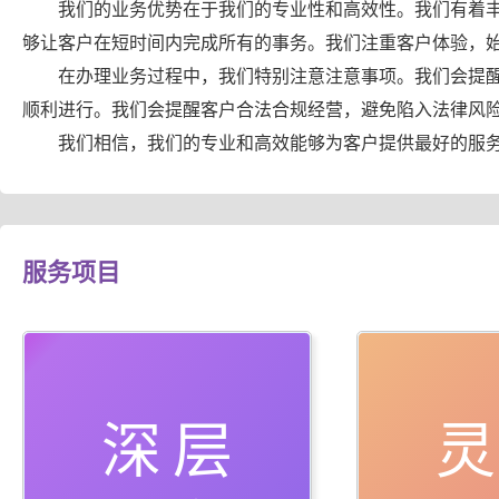
我们的业务优势在于我们的专业性和高效性。我们有着
够让客户在短时间内完成所有的事务。我们注重客户体验，
在办理业务过程中，我们特别注意注意事项。我们会提
顺利进行。我们会提醒客户合法合规经营，避免陷入法律风
我们相信，我们的专业和高效能够为客户提供最好的服
服务项目
深层