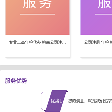
服务
专业工商年检代办 柳南公司注册服务优
服务优势
优势1
您的满意，就是我们追求