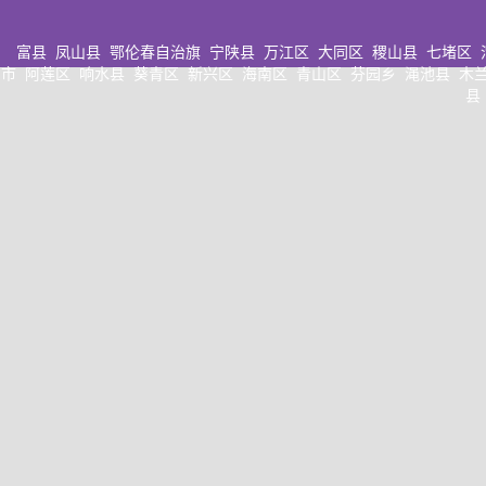
富县
凤山县
鄂伦春自治旗
宁陕县
万江区
大同区
稷山县
七堵区
市
阿莲区
响水县
葵青区
新兴区
海南区
青山区
芬园乡
渑池县
木
县