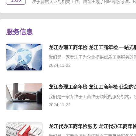
2025
注于资质认证的相关工作。陆续出现了BIM等级考试、B..
服务信息
龙江办理工商年检 龙江工商年检 一站式
我们是一家专注于为企业提供优质工商服务的团
2024-11-22
龙江办理工商年检 龙江工商年检 让您的
我们是一家专注于工商注册领域的服务机构，致
2024-11-22
龙江代办工商年检服务 龙江代办工商年检