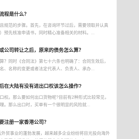
流程是什么？
且规范的步骤。首先，在咨询环节过后，需要领取并认真
）预先核准申请书，同时精心准备相关的材料。...
或公司转让之后，原来的债务怎么算？
算？同时《合同法》第七十六条也明确了：合同生效后，
名、名称的变更或者法定代表人、负责人、承办...
后在大陆有没有进出口权该怎么操作?
口权。那么要如何出口货物呢?目前有2种形式比较常见，
理。那么出口时，买单有一个很明显的风险就...
要注册一家香港公司？
后外贸事业的蓬勃发展，越来越多企业纷纷将目光投向海外