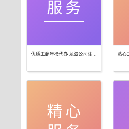
服务
优质工商年检代办 龙潭公司注册服务棒
精心