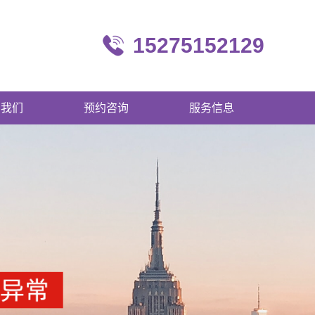
15275152129
系我们
预约咨询
服务信息