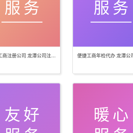
服务
服务
贴心工商注册公司 龙潭公司注册服务好
友好
暖心