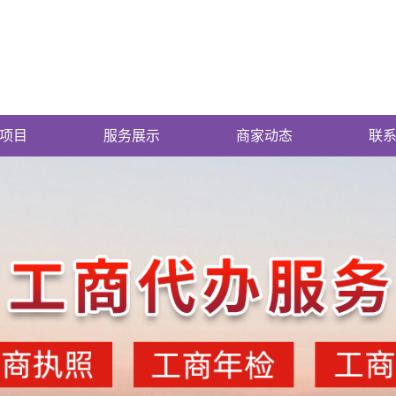
项目
服务展示
商家动态
联