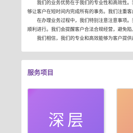
我们的业务优势在于我们的专业性和高效性。
够让客户在短时间内完成所有的事务。我们注重客
在办理业务过程中，我们特别注意注意事项。
顺利进行。我们会提醒客户合法合规经营，避免陷
我们相信，我们的专业和高效能够为客户提供
服务项目
深层