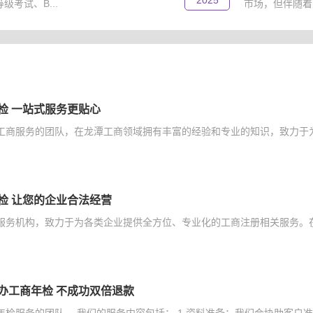
2025
考试、B...
市场，但伴随着
检 一站式服务更贴心
工商服务的团队，在龙潭工商领域拥有丰富的经验和专业的知识，致力于为
检 让您的企业合法经营
服务机构，致力于为各类企业提供全方位、专业化的工商注册相关服务。在
办工商年检 不成功双倍退款