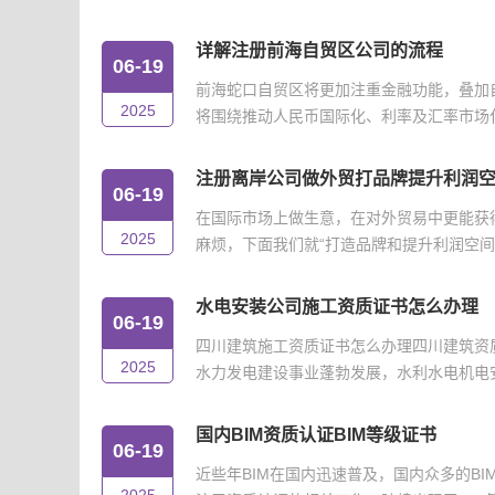
详解注册前海自贸区公司的流程
06-19
前海蛇口自贸区将更加注重金融功能，叠加
2025
将围绕推动人民币国际化、利率及汇率市场化改
注册离岸公司做外贸打品牌提升利润
06-19
在国际市场上做生意，在对外贸易中更能获
2025
麻烦，下面我们就“打造品牌和提升利润空间”
水电安装公司施工资质证书怎么办理
06-19
四川建筑施工资质证书怎么办理四川建筑资
2025
水力发电建设事业蓬勃发展，水利水电机电安
国内BIM资质认证BIM等级证书
06-19
近些年BIM在国内迅速普及，国内众多的B