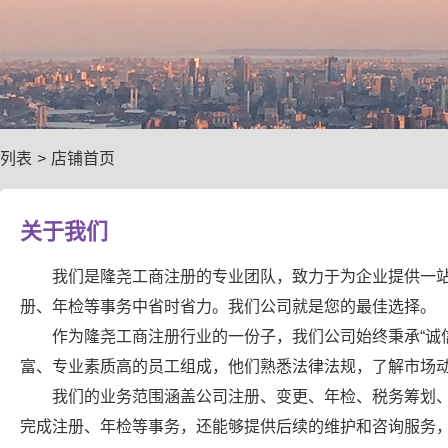
列表
>
店铺首页
关于我们
我们是隆尧工商注册的专业团队，致力于为企业提供一
册、年检等事务中省时省力。我们公司就是您的最佳选择。
作为隆尧工商注册行业的一份子，我们公司始终秉承“诚
富、专业素质高的员工组成，他们熟悉法律法规，了解市场
我们的业务范围涵盖公司注册、变更、年检、税务筹划
完成注册、年检等事务，还能够提供后续的维护和咨询服务