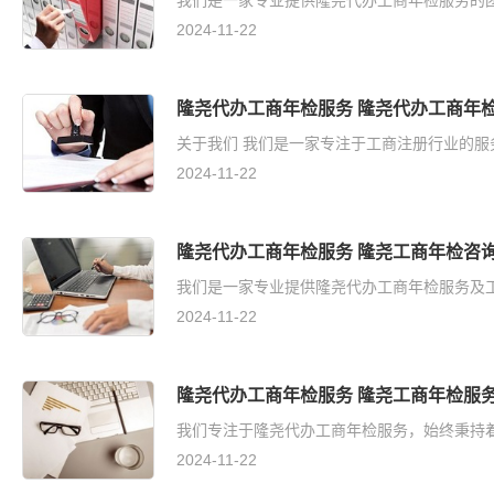
我们是一家专业提供隆尧代办工商年检服务的团队
2024-11-22
隆尧代办工商年检服务 隆尧代办工商年
关于我们 我们是一家专注于工商注册行业的服
2024-11-22
隆尧代办工商年检服务 隆尧工商年检咨
我们是一家专业提供隆尧代办工商年检服务及工
2024-11-22
隆尧代办工商年检服务 隆尧工商年检服
我们专注于隆尧代办工商年检服务，始终秉持着
2024-11-22