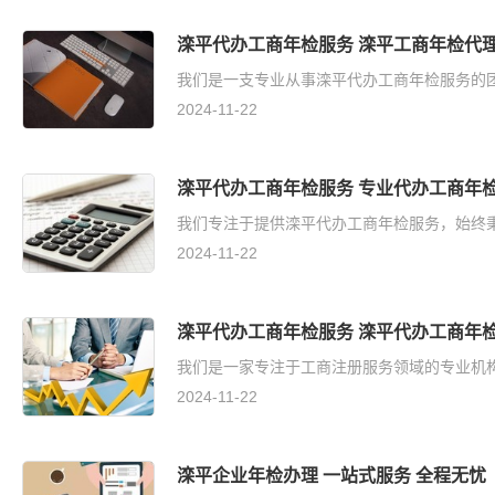
滦平代办工商年检服务 滦平工商年检代理
我们是一支专业从事滦平代办工商年检服务的团
2024-11-22
滦平代办工商年检服务 专业代办工商年检
我们专注于提供滦平代办工商年检服务，始终秉
2024-11-22
滦平代办工商年检服务 滦平代办工商年检
我们是一家专注于工商注册服务领域的专业机构
2024-11-22
滦平企业年检办理 一站式服务 全程无忧