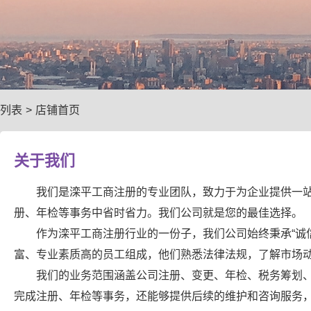
列表
>
店铺首页
关于我们
我们是滦平工商注册的专业团队，致力于为企业提供一
册、年检等事务中省时省力。我们公司就是您的最佳选择。
作为滦平工商注册行业的一份子，我们公司始终秉承“诚
富、专业素质高的员工组成，他们熟悉法律法规，了解市场
我们的业务范围涵盖公司注册、变更、年检、税务筹划
完成注册、年检等事务，还能够提供后续的维护和咨询服务