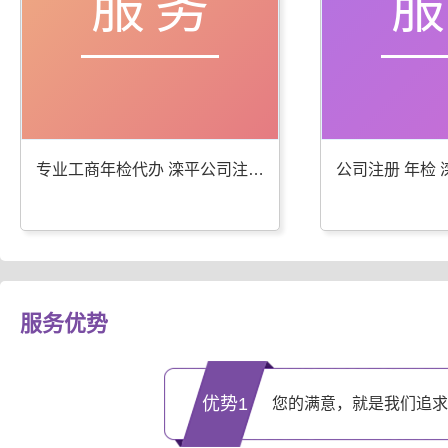
服务
专业工商年检代办 滦平公司注册服务优
服务优势
优势1
您的满意，就是我们追求